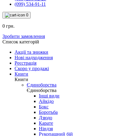
(099) 534-91-11
0
0 грн.
Зробити замовлення
Список категорій
Акції та знижки
Нові надходження
Реєстрація
Скоро у продажі
Книги
Книги
Єдиноборства
Єдиноборства
Інші види
Айкідо
Бокс
Боротьба
Дзюдо
Карате
Ніндзя
Рукопашний бій