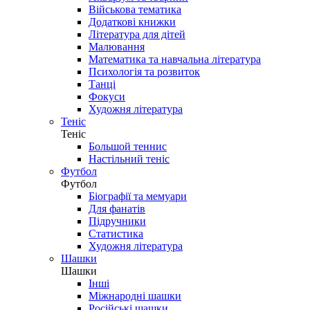
Військова тематика
Додаткові книжки
Література для дітей
Малювання
Математика та навчальна література
Психологія та розвиток
Танці
Фокуси
Художня література
Теніс
Теніс
Большой теннис
Настільний теніс
Футбол
Футбол
Біографії та мемуари
Для фанатів
Підручники
Статистика
Художня література
Шашки
Шашки
Інші
Міжнародні шашки
Російські шашки