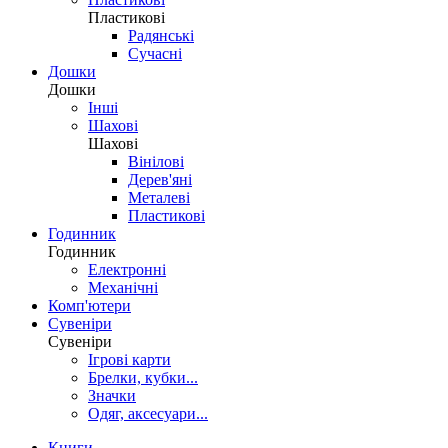
Пластикові
Радянські
Сучасні
Дошки
Дошки
Інші
Шахові
Шахові
Вінілові
Дерев'яні
Металеві
Пластикові
Годинник
Годинник
Електронні
Механічні
Комп'ютери
Сувеніри
Сувеніри
Ігрові карти
Брелки, кубки...
Значки
Одяг, аксесуари...
Книги