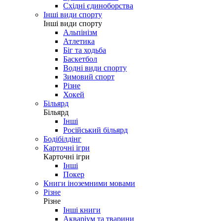
Східні єдиноборства
Інші види спорту
Інші види спорту
Альпінізм
Атлетика
Біг та ходьба
Баскетбол
Водні види спорту
Зимовий спорт
Різне
Хокей
Більярд
Більярд
Інші
Російський більярд
Бодібілдінг
Карточні ігри
Карточні ігри
Інші
Покер
Книги іноземними мовами
Різне
Різне
Інші книги
Акваріум та тварини