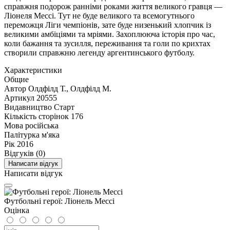
справжня подорож ранніми роками життя великого гравця —
Ліонеля Мессі. Тут не буде великого та всемогутнього
переможця Ліги чемпіонів, зате буде низенький хлопчик із
великими амбіціями та мріями. Захоплююча історія про час,
коли бажання та зусилля, переживання та голи по крихтах
створили справжню легенду аргентинського футболу.
Характеристики
Общие
Автор
Олдфілд Т., Олдфілд М.
Артикул
20555
Видавництво
Старт
Кількість сторінок
176
Мова
російська
Палітурка
м'яка
Рік
2016
Відгуків (0)
Написати відгук
Написати відгук
Футбольні герої: Ліонель Мессі
Оцінка