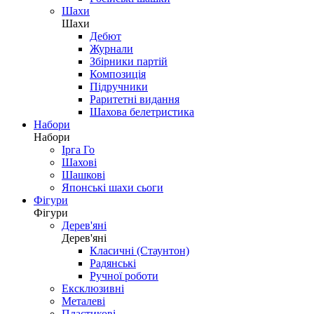
Шахи
Шахи
Дебют
Журнали
Збірники партій
Композиція
Підручники
Раритетні видання
Шахова белетристика
Набори
Набори
Ірга Го
Шахові
Шашкові
Японські шахи сьоги
Фігури
Фігури
Дерев'яні
Дерев'яні
Класичні (Стаунтон)
Радянські
Ручної роботи
Ексклюзивні
Металеві
Пластикові