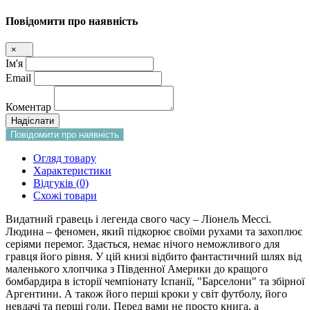
Повідомити про наявність
×
Ім'я
Email
Коментар
Надіслати
Повідомити про наявність
Огляд товару
Характеристики
Відгуків (0)
Схожі товари
Видатний гравець і легенда свого часу – Ліонель Мессі.
Людина – феномен, який підкорює своїми рухами та захоплює
серіями перемог. Здається, немає нічого неможливого для
гравця його рівня. У цій книзі відбито фантастичний шлях від
маленького хлопчика з Південної Америки до кращого
бомбардира в історії чемпіонату Іспанії, "Барселони" та збірної
Аргентини. А також його перші кроки у світ футболу, його
невдачі та перші голи. Перед вами не просто книга, а