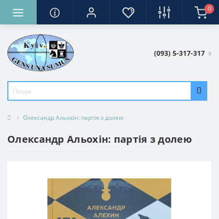
0
(093) 5-317-317
Олександр Альохін: партія з долею
Олександр Альохін: партія з долею