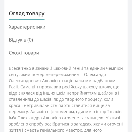
Огляд товару
Характеристики
Відгуків (0)
Схожі товари
Всесвітньо визнаний шаховий геній та єдиний чемпіон
світу, який помер непереможеним – Олександр
Олександрович Альохін є національним надбанням
Росії. Саме він прославив російську шахову школу, що
відрізнялася від інших шкіл неприйняттям шаблонів і
ставленням до шахів, як до творчого процесу, коли
краса і нетривіальність партії ставиться вище за
перемогу. Альохін є феноменом, єдиним в історії шахів.
Ім'я Олександра Альохіна оточене таємницею. У книзі
зроблено спробу розібратися в загадках, якими оточені
життя і смерть геніального маестро, для чого