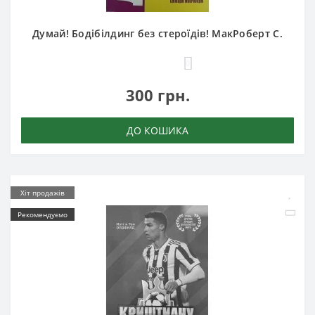
Думай! Бодібілдинг без стероїдів! МакРоберт С.
0
300 грн.
ДО КОШИКА
Хіт продажів
Рекомендуємо