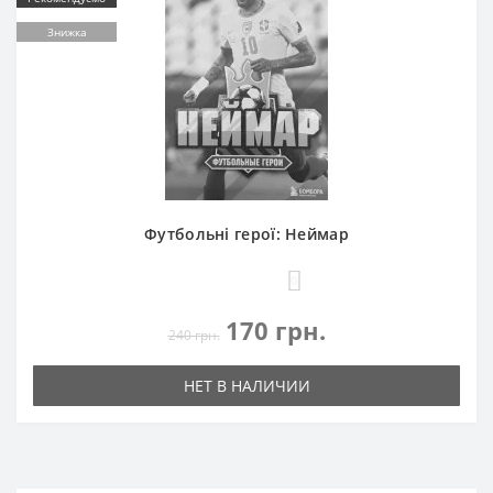
Знижка
Футбольні герої: Неймар
0
170 грн.
240 грн.
НЕТ В НАЛИЧИИ