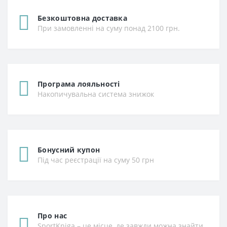
Безкоштовна доставка
При замовленні на суму понад 2100 грн.
Програма лояльності
Накопичувальна система знижок
Бонусний купон
Під час реєстрації на суму 50 грн
Про нас
SportKniga – це місце, де завжди можна знайти