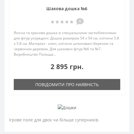
Шахова дошка №6
0
Якісна та красива дошка зі спеціальними заглибленнями
для фігур усередині. Дошка розміром 54 х 54 см, клітини 5.8
x 5.8 см. Матеріал - клен, клітини шпоновані березою та
червоним деревом. Для шахових фігур №6 та №7.
Виробництво Польща...
2 895 грн.
ПОВІДОМИТИ ПРО НАЯВНІСТЬ
Ігрове поле для двох чи більше суперників.