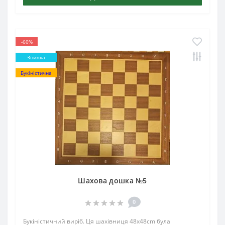
-60%
Знижка
Букіністична
Шахова дошка №5
0
Букіністичний виріб. Ця шахівниця 48x48cm була