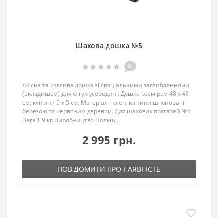
Шахова дошка №5
0
Якісна та красива дошка зі спеціальними заглибленнями
(вкладишем) для фігур усередині. Дошка розміром 48 х 48
см, клітини 5 x 5 см. Матеріал - клен, клітини шпоновані
березою та червоним деревом. Для шахових постатей №5
Вага 1.9 кг. Виробництво Польщ..
2 995 грн.
ПОВІДОМИТИ ПРО НАЯВНІСТЬ