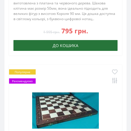
виготовлена з платана та червоного дерева. Шахова
клітина має розмір 50мм, вона ідеально підходить для
великих фігур з висотою Короля 90 мм. Ця дошка доступна
в світлому кольорі, з буквено-цифрової нотац..
795 грн.
1 995 грн.
ДО КОШИКА
Популярне
Рекомендуємо