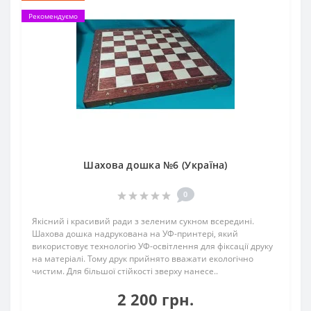
Рекомендуємо
Шахова дошка №6 (Україна)
0
Якісний і красивий ради з зеленим сукном всередині.
Шахова дошка надрукована на УФ-принтері, який
використовує технологію УФ-освітлення для фіксації друку
на матеріалі. Тому друк прийнято вважати екологічно
чистим. Для більшої стійкості зверху нанесе..
2 200 грн.