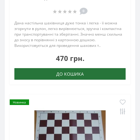
0
Дана настільна шахівниця дуже тонка і легка - її можна
згорнути в рулон, легко вирівнюється, зручна і компактна
при транспортуванні та зберіганні. Значно менш схильна
до зносу в порівнянні з картонною дошкою.
Використовується для проведення шахових т..
470 грн.
ДО КОШИКА
Новинка