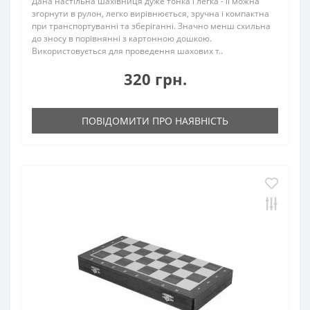
Дана настільна шахівниця дуже тонка і легка - її можна
згорнути в рулон, легко вирівнюється, зручна і компактна
при транспортуванні та зберіганні. Значно менш схильна
до зносу в порівнянні з картонною дошкою.
Використовується для проведення шахових т..
320 грн.
ПОВІДОМИТИ ПРО НАЯВНІСТЬ