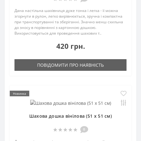
Дана настільна шахівниця дуже тонка і легка - її можна
згорнути в рулон, легко вирівнюється, зручна і компактна
при транспортуванні та зберіганні. Значно менш схильна
до зносу в порівнянні з картонною дошкою.
Використовується для проведення шахових т..
420 грн.
ПОВІДОМИТИ ПРО НАЯВНІСТЬ
Новинка
Шахова дошка вінілова (51 х 51 см)
0