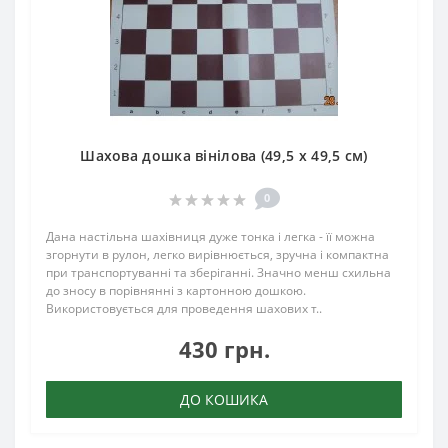
Шахова дошка вінілова (49,5 х 49,5 см)
0
Дана настільна шахівниця дуже тонка і легка - її можна
згорнути в рулон, легко вирівнюється, зручна і компактна
при транспортуванні та зберіганні. Значно менш схильна
до зносу в порівнянні з картонною дошкою.
Використовується для проведення шахових т..
430 грн.
ДО КОШИКА