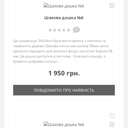
Шахова дошка №6
0
Ця шахівниця 54x54cm була виготовлена з платана та
червоного дерева. Шахова клітка має розмір 58мм, вона
ідеально підходить для великих фігур з висотою Короля 98
мм. Ця дошка доступна в світлому (платан) кольору, з
буквено-цифрової нотації...
1 950 грн.
ПОВІДОМИТИ ПРО НАЯВНІСТЬ