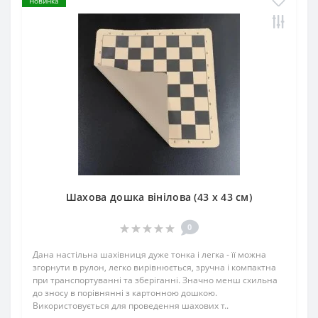
Новинка
Шахова дошка вінілова (43 х 43 см)
0
Дана настільна шахівниця дуже тонка і легка - її можна
згорнути в рулон, легко вирівнюється, зручна і компактна
при транспортуванні та зберіганні. Значно менш схильна
до зносу в порівнянні з картонною дошкою.
Використовується для проведення шахових т..