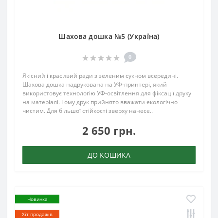
Шахова дошка №5 (Україна)
0
Якісний і красивий ради з зеленим сукном всередині.
Шахова дошка надрукована на УФ-принтері, який
використовує технологію УФ-освітлення для фіксації друку
на матеріалі. Тому друк прийнято вважати екологічно
чистим. Для більшої стійкості зверху нанесе..
2 650 грн.
ДО КОШИКА
Новинка
Хіт продажів