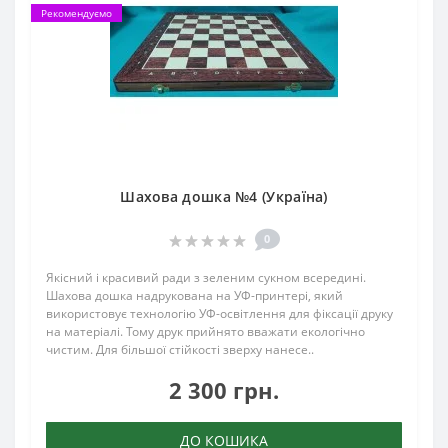
Рекомендуємо
Шахова дошка №4 (Україна)
0
Якісний і красивий ради з зеленим сукном всередині.
Шахова дошка надрукована на УФ-принтері, який
використовує технологію УФ-освітлення для фіксації друку
на матеріалі. Тому друк прийнято вважати екологічно
чистим. Для більшої стійкості зверху нанесе..
2 300 грн.
ДО КОШИКА