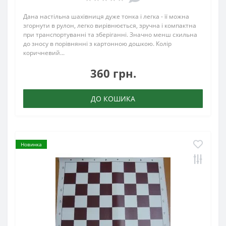
Дана настільна шахівниця дуже тонка і легка - її можна
згорнути в рулон, легко вирівнюється, зручна і компактна
при транспортуванні та зберіганні. Значно менш схильна
до зносу в порівнянні з картонною дошкою. Колір
коричневий...
360 грн.
ДО КОШИКА
Новинка