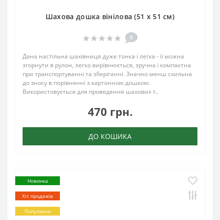
Шахова дошка вінілова (51 х 51 см)
0
Дана настільна шахівниця дуже тонка і легка - її можна
згорнути в рулон, легко вирівнюється, зручна і компактна
при транспортуванні та зберіганні. Значно менш схильна
до зносу в порівнянні з картонною дошкою.
Використовується для проведення шахових т..
470 грн.
ДО КОШИКА
Новинка
Хіт продажів
Популярне