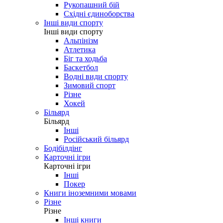
Рукопашний бій
Східні єдиноборства
Інші види спорту
Інші види спорту
Альпінізм
Атлетика
Біг та ходьба
Баскетбол
Водні види спорту
Зимовий спорт
Різне
Хокей
Більярд
Більярд
Інші
Російський більярд
Бодібілдінг
Карточні ігри
Карточні ігри
Інші
Покер
Книги іноземними мовами
Різне
Різне
Інші книги