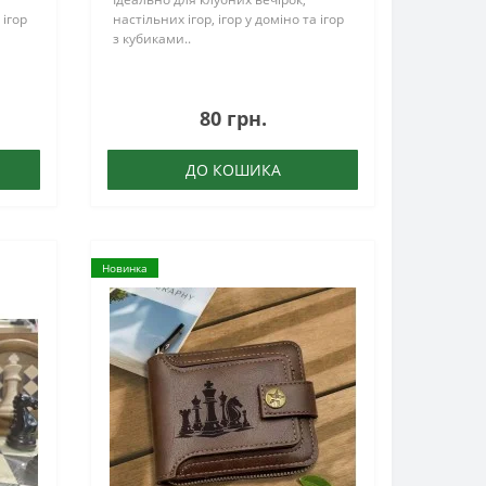
 ігор
настільних ігор, ігор у доміно та ігор
з кубиками..
80 грн.
ДО КОШИКА
Новинка