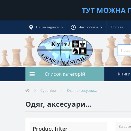
ТУТ МОЖНА П
Наша адреса
Час роботи
Оплата
Список категорій
Книги
Сувеніри
Одяг, аксесуари...
Одяг, аксесуари...
Product filter