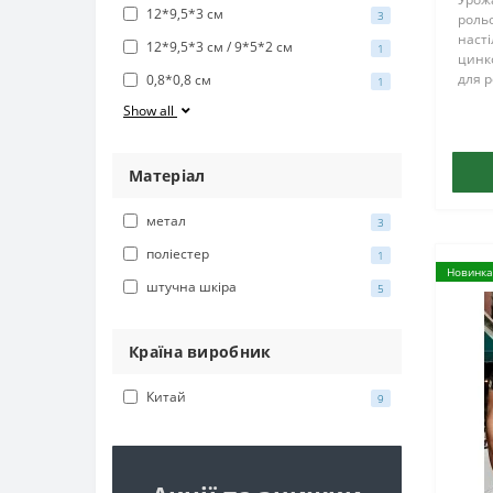
12*9,5*3 см
3
рольо
насті
12*9,5*3 см / 9*5*2 см
1
цинко
для р
0,8*0,8 см
1
підхо
Show all
святк
подар
день 
Матеріал
метал
3
поліестер
1
Новинка
штучна шкіра
5
Країна виробник
Китай
9