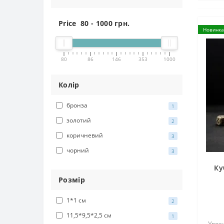
Price
80
-
1000
грн.
Новинка
80
86
146
353
1000
Колір
бронза
1
золотий
2
коричневий
3
чорний
3
Ку
Розмір
1*1 см
2
11,5*9,5*2,5 см
1
Урожа