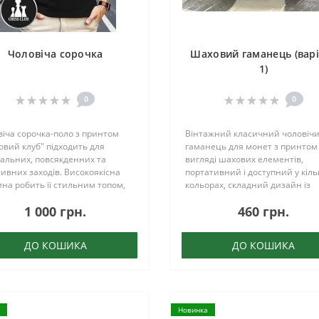
Чоловіча сорочка
Шаховий гаманець (вар
1)
0
0
іча сорочка-поло з принтом
Вінтажний класичний чоловіч
вий клуб" підходить для
гаманець для монет з принтом
альних, повсякденних та
вигляді шахових елементів,
ивних заходів. Високоякісна
портативний і доступний у кіль
на робить її стильним топом,
кольорах, складний дизайн із
ьним подарунком...
застібкою-блискавкою,
1 000 грн.
460 грн.
приголомшливий аксесуар для
ваших прогулянок, чудовий м
предмет...
ДО КОШИКА
ДО КОШИКА
Новинка