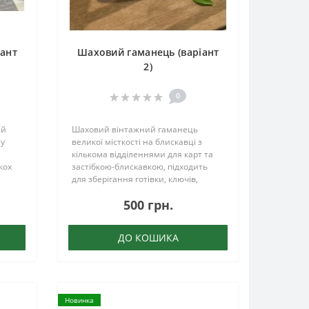
іант
Шаховий гаманець (варіант
2)
0
ий
Шаховий вінтажний гаманець
 у
великої місткості на блискавці з
кількома відділеннями для карт та
кох
застібкою-блискавкою, підходить
для зберігання готівки, ключів,
посвідчень особи та водійських
500 грн.
прав. Це незамінний предмет для
одний
щоденного носіння як чоловікі..
ДО КОШИКА
Новинка