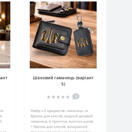
іант
Шаховий гаманець (варіант
5)
0
их
Набір з 2 предметів: гаманець та
я
брелок для ключів, модний діловий
й
гаманець із принтом золотих шахів
+ брелок для ключів, вишуканий
и та
продукт для стильних аксесуарів у