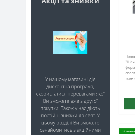
Акції та знижки
Чолов
"Шахо
форм
спорт
ткани
У нашому магазині діє
ідеал
дисконтна програма,
скористатися перевагами якої
Ви зможете вже з другої
покупки. Також у нас діють
постійні знижки до свят. У
цьому розділі Ви зможете
ознайомитись з акційними
Новинка