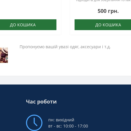
документів, ідеально підходить
500 грн.
професіоналів та як подарунок..
ДО КОШИКА
ДО КОШИКА
Пропонуємо вашій увазі одяг, аксесуари і т.д.
Час роботи
пн: вихідний
вт - вс: 10:00 - 17:00