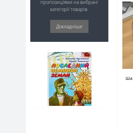
пропозиціями на вибрані
категорії товарів.
Докладніше
Шах