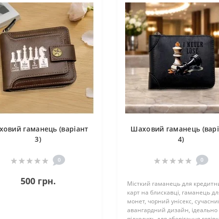
овий гаманець (варіант
Шаховий гаманець (вар
3)
4)
0
0
500 грн.
Місткий гаманець для кредитн
карт на блискавці, гаманець дл
монет, чорний унісекс, сучасни
авангардний дизайн, ідеально
підходить для зберігання готівк