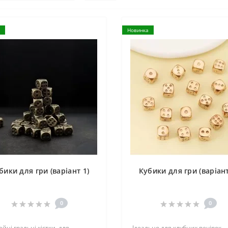
Новинка
бики для гри (варіант 1)
Кубики для гри (варіант
0
0
йні гральні кістки, для
Ідеально для клубних вечірок,