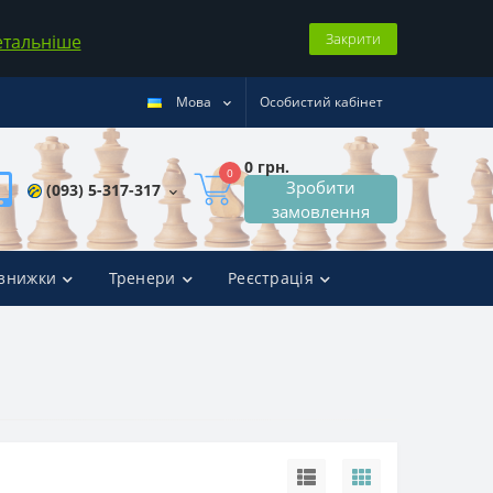
Закрити
етальніше
Мова
Особистий кабінет
0 грн.
0
Зробити
(093) 5-317-317
замовлення
 знижки
Тренери
Реєстрація