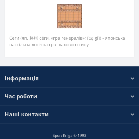
Сеги (яп. 将棋 сёги, «гра генералів»; [ɕo̞ːgi]) - японська
настільна логічна гра шахового типу.
Інформація
Час роботи
Наші контакти
Sport Kniga © 1993