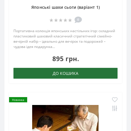
Японські шахи сьоги (варіант 1)
0
Портативна колекція японських настільних ігор: складний
пластиковий шаховий класичний стратегічний сімейно-
вечірній набір – ідеально для вечірок та подорожей –
чудова ідея подарунка...
895 грн.
ДО КОШИКА
Новинка