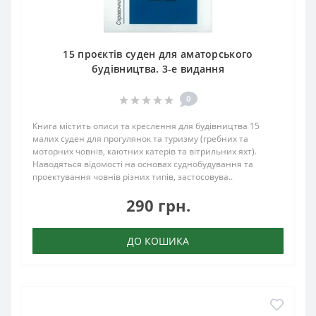
15 проєктів суден для аматорського
будівництва. 3-е видання
0
Книга містить описи та креслення для будівництва 15
малих суден для прогулянок та туризму (гребних та
моторних човнів, каютних катерів та вітрильних яхт).
Наводяться відомості на основах суднобудування та
проектування човнів різних типів, застосовува..
290 грн.
ДО КОШИКА