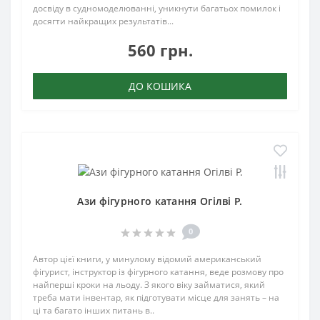
досвіду в судномоделюванні, уникнути багатьох помилок і
досягти найкращих результатів...
560 грн.
ДО КОШИКА
Ази фігурного катання Огілві Р.
0
Автор цієї книги, у минулому відомий американський
фігурист, інструктор із фігурного катання, веде розмову про
найперші кроки на льоду. З якого віку займатися, який
треба мати інвентар, як підготувати місце для занять – на
ці та багато інших питань в..