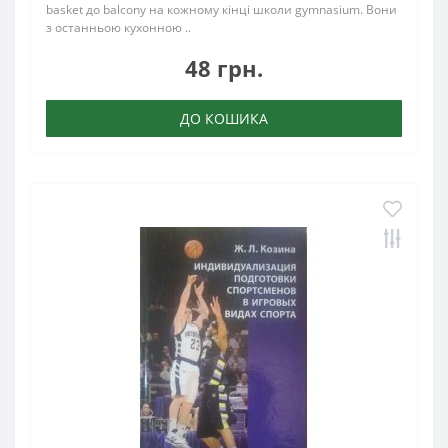
basket до balcony на кожному кінці школи gymnasium. Вони
з останньою кухонною ..
48 грн.
ДО КОШИКА