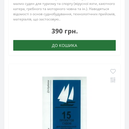
малих суден для туризму та спорту (вірусної яхти, каютного
катера, гребного та моторного човна та ін.). Наводяться
відомості з основ суднобудування, технологічних прийомів,
матеріалів, що застосовую..
390 грн.
ДО КОШИКА