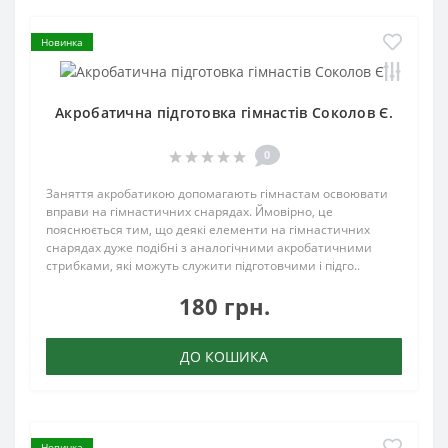
Новинка
Акробатична підготовка гімнастів Соколов Є.
0
Заняття акробатикою допомагають гімнастам освоювати
вправи на гімнастичних снарядах. Ймовірно, це
пояснюється тим, що деякі елементи на гімнастичних
снарядах дуже подібні з аналогічними акробатичними
стрибками, які можуть служити підготовчими і підго..
180 грн.
ДО КОШИКА
Новинка