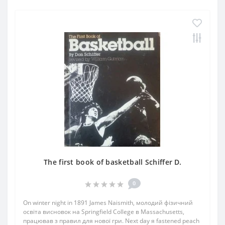
The first book of basketball Schiffer D.
0
On winter night in 1891 James Naismith, молодий фізичний
освіта висновок на Springfield College в Massachusetts,
працював з правил для нової гри. Next day я fastened peach