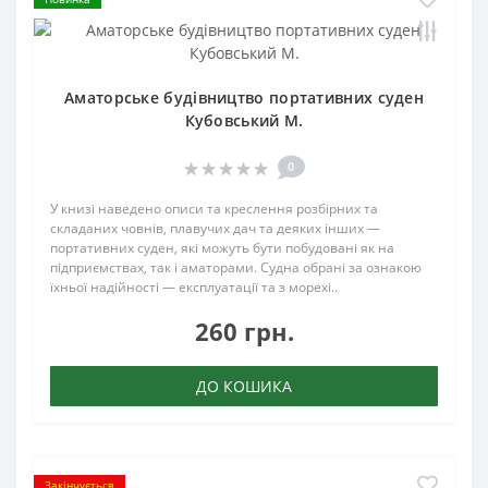
Аматорське будівництво портативних суден
Кубовський М.
0
У книзі наведено описи та креслення розбірних та
складаних човнів, плавучих дач та деяких інших —
портативних суден, які можуть бути побудовані як на
підприємствах, так і аматорами. Судна обрані за ознакою
їхньої надійності — експлуатації та з морехі..
260 грн.
ДО КОШИКА
Закінчується