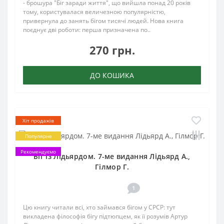
- брошура "Біг заради життя", що вийшла понад 20 років
тому, користувалася величезною популярністю,
привернула до занять бігом тисячі людей. Нова книга
поєднує дві роботи: перша призначена по..
270 грн.
ДО КОШИКА
Хіт продажів
Популярне
Рекомендуємо
Біг із Лідьярдом. 7-ме видання Лідьярд А.,
Гілмор Г.
1
Цю книгу читали всі, хто займався бігом у СРСР: тут
викладена філософія бігу підтюпцем, як її розумів Артур