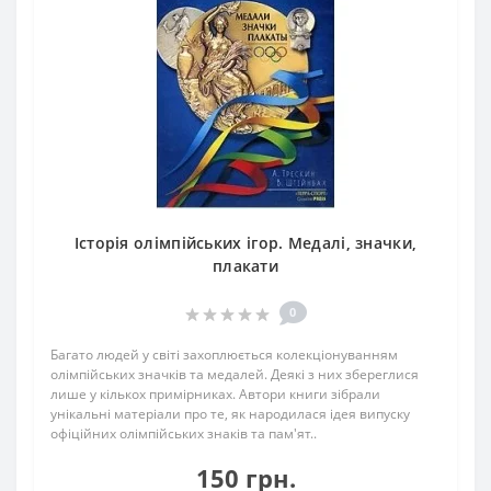
Історія олімпійських ігор. Медалі, значки,
плакати
0
Багато людей у світі захоплюється колекціонуванням
олімпійських значків та медалей. Деякі з них збереглися
лише у кількох примірниках. Автори книги зібрали
унікальні матеріали про те, як народилася ідея випуску
офіційних олімпійських знаків та пам'ят..
150 грн.