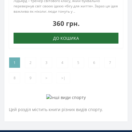
Лідьярд – тренер світового класу, який буквально
перевернув світ своєю ідеєю «бігу для життя». Зараз ця ідея
важлива як ніколи: люди тонуть у ..
360 грн.
ДО КОШИКА
1
2
3
4
5
6
7
8
9
>
>|
Цей розділ містить книги різних видів спорту.