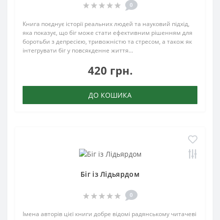
0
Книга поєднує історії реальних людей та науковий підхід,
яка показує, що біг може стати ефективним рішенням для
боротьби з депресією, тривожністю та стресом, а також як
інтегрувати біг у повсякденне життя...
420 грн.
ДО КОШИКА
Біг із Лідьярдом
0
Імена авторів цієї книги добре відомі радянському читачеві