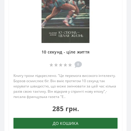
10 секунд - ціле життя
0
Книгу трохи підкреслено. "Це перемога високого інтелекту.
Борзов осмислює біг. Він вміє протягом 10 секунд так
керувати швидкістю, що може змінювати за цей час кілька
разів свою тактику. Він відкрив у спринті нову епоху",-
писала французька газета "Е..
285 грн.
ДО КОШИКА