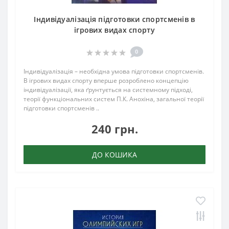
Індивідуалізація підготовки спортсменів в
ігрових видах спорту
0
Індивідуалізація – необхідна умова підготовки спортсменів.
В ігрових видах спорту вперше розроблено концепцію
індивідуалізації, яка ґрунтується на системному підході,
теорії функціональних систем П.К. Анохіна, загальної теорії
підготовки спортсменів ..
240 грн.
ДО КОШИКА