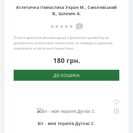
Атлетична гімнастика Укран М., Смолевський
В., Шлемін А.
0
У книзі даються рекомендації з фізичного розвитку за
допомогою атлетичної гімнастики та наведено зразкові
комплекси атлетичної гімнастики...
180 грн.
ДО КОШИКА
Біг - моя терапія Дуглас С.