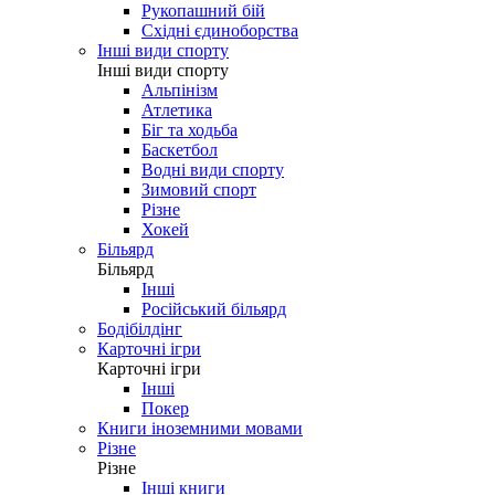
Рукопашний бій
Східні єдиноборства
Інші види спорту
Інші види спорту
Альпінізм
Атлетика
Біг та ходьба
Баскетбол
Водні види спорту
Зимовий спорт
Різне
Хокей
Більярд
Більярд
Інші
Російський більярд
Бодібілдінг
Карточні ігри
Карточні ігри
Інші
Покер
Книги іноземними мовами
Різне
Різне
Інші книги