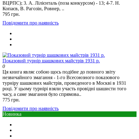
ВЦРПС); 3. А. Лілієнталь (поза конкурсом) - 13; 4-7. Н.
Копаєв, В. Рагозін, Ровнер, ..
795 грн.
Повідомити про наявність
Показовий турнір шашкових майстрів 1931 р.
0
Ця книга являє собою щось подібне до повного звіту
незвичайного змагання - 1-го Всесоюзного показового
турніру шашкових майстрів, проведеного в Москві в 1931
році. У цьому турнірі взяли участь провідні шашисти того
часу, а саме змагання було спрямова..
775 грн.
Повідомити про наявність
Новинка