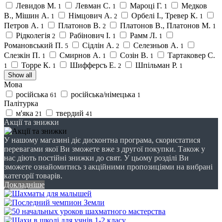
Левидов М.
Левман С.
Мароці Г.
Медков
1
1
1
В., Мішин А.
Німцович А.
Орбелі І., Тревер К.
1
2
1
Петров А.
Платонов В.
Платонов В., Платонов М.
1
2
1
Рідколегія
Рабінович І.
Рамм Л.
2
1
1
Романовський П.
Сідлін А.
Селезньов А.
5
2
1
Слезкін П.
Смирнов А.
Созін В.
Тартаковер С.
1
1
1
Торре К.
Шифферсъ Е.
Шпільман Р.
1
1
2
1
Show all
Мова
російська
російська/німецька
61
1
Палітурка
м'яка
твердий
21
41
Акції та знижки
У нашому магазині діє дисконтна програма, скористатися
перевагами якої Ви зможете вже з другої покупки. Також у
нас діють постійні знижки до свят. У цьому розділі Ви
зможете ознайомитись з акційними пропозиціями на вибрані
категорії товарів.
Докладніше