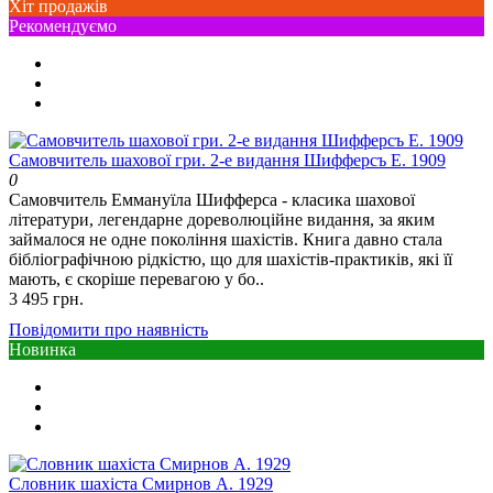
Хіт продажів
Рекомендуємо
Самовчитель шахової гри. 2-е видання Шифферсъ Е. 1909
0
Самовчитель Еммануїла Шифферса - класика шахової
літератури, легендарне дореволюційне видання, за яким
займалося не одне покоління шахістів. Книга давно стала
бібліографічною рідкістю, що для шахістів-практиків, які її
мають, є скоріше перевагою у бо..
3 495 грн.
Повідомити про наявність
Новинка
Словник шахіста Смирнов А. 1929