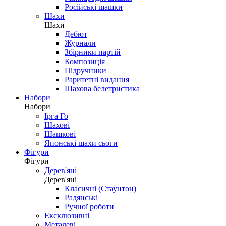
Російські шашки
Шахи
Шахи
Дебют
Журнали
Збірники партій
Композиція
Підручники
Раритетні видання
Шахова белетристика
Набори
Набори
Ірга Го
Шахові
Шашкові
Японські шахи сьоги
Фігури
Фігури
Дерев'яні
Дерев'яні
Класичні (Стаунтон)
Радянські
Ручної роботи
Ексклюзивні
Металеві