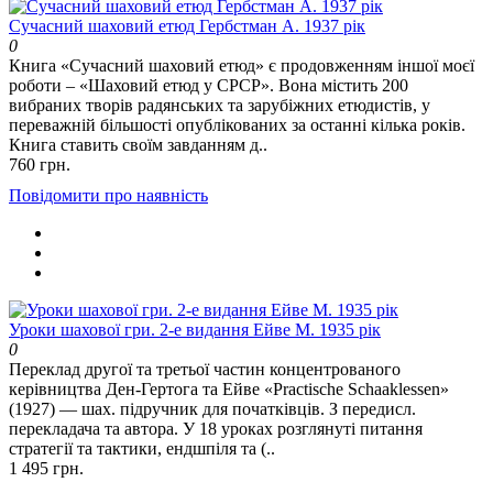
Сучасний шаховий етюд Гербстман А. 1937 рік
0
Книга «Сучасний шаховий етюд» є продовженням іншої моєї
роботи – «Шаховий етюд у СРСР». Вона містить 200
вибраних творів радянських та зарубіжних етюдистів, у
переважній більшості опублікованих за останні кілька років.
Книга ставить своїм завданням д..
760 грн.
Повідомити про наявність
Уроки шахової гри. 2-е видання Ейве М. 1935 рік
0
Переклад другої та третьої частин концентрованого
керівництва Ден-Гертога та Ейве «Practische Schaaklessen»
(1927) — шах. підручник для початківців. З передисл.
перекладача та автора. У 18 уроках розглянуті питання
стратегії та тактики, ендшпіля та (..
1 495 грн.