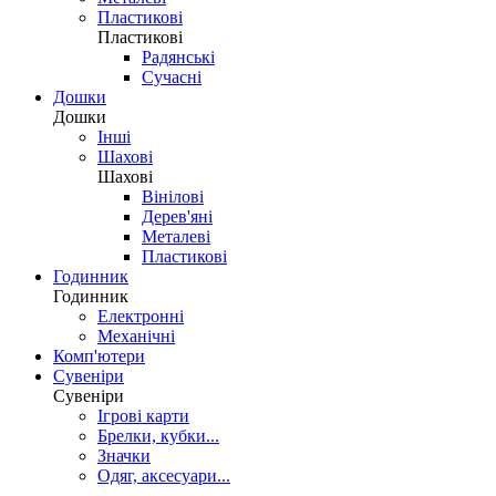
Пластикові
Пластикові
Радянські
Сучасні
Дошки
Дошки
Інші
Шахові
Шахові
Вінілові
Дерев'яні
Металеві
Пластикові
Годинник
Годинник
Електронні
Механічні
Комп'ютери
Сувеніри
Сувеніри
Ігрові карти
Брелки, кубки...
Значки
Одяг, аксесуари...