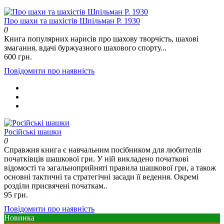
Про шахи та шахістів Шпільман Р. 1930
0
Книга популярних нарисів про шахову творчість, шахові
змагання, вдачі буржуазного шахового спорту...
600 грн.
Повідомити про наявність
Російські шашки
0
Справжня книга є навчальним посібником для любителів
початківців шашкової гри. У ній викладено початкові
відомості та загальноприйняті правила шашкової гри, а також
основні тактичні та стратегічні засади її ведення. Окремі
розділи присвячені початкам..
95 грн.
Повідомити про наявність
Новинка