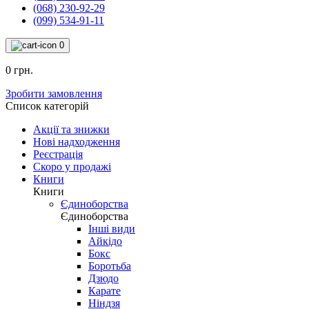
(068) 230-92-29
(099) 534-91-11
0
0 грн.
Зробити замовлення
Список категорій
Акції та знижки
Нові надходження
Реєстрація
Скоро у продажі
Книги
Книги
Єдиноборства
Єдиноборства
Інші види
Айкідо
Бокс
Боротьба
Дзюдо
Карате
Ніндзя