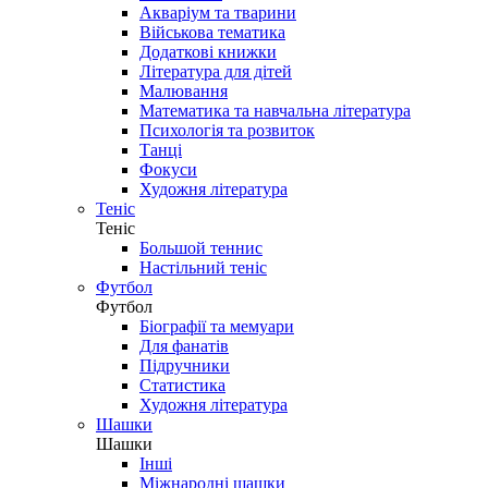
Акваріум та тварини
Військова тематика
Додаткові книжки
Література для дітей
Малювання
Математика та навчальна література
Психологія та розвиток
Танці
Фокуси
Художня література
Теніс
Теніс
Большой теннис
Настільний теніс
Футбол
Футбол
Біографії та мемуари
Для фанатів
Підручники
Статистика
Художня література
Шашки
Шашки
Інші
Міжнародні шашки