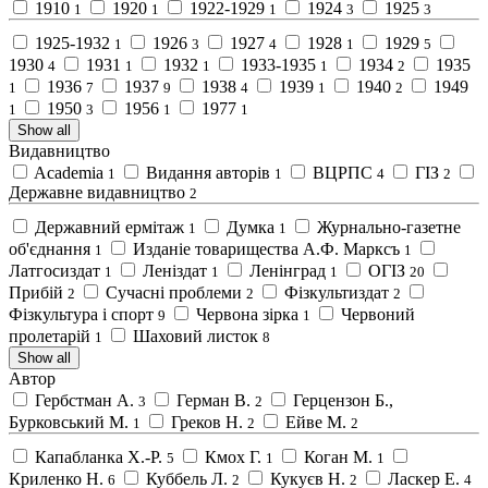
1910
1920
1922-1929
1924
1925
1
1
1
3
3
1925-1932
1926
1927
1928
1929
1
3
4
1
5
1930
1931
1932
1933-1935
1934
1935
4
1
1
1
2
1936
1937
1938
1939
1940
1949
1
7
9
4
1
2
1950
1956
1977
1
3
1
1
Show all
Видавництво
Academia
Видання авторів
ВЦРПС
ГІЗ
1
1
4
2
Державне видавництво
2
Державний ермітаж
Думка
Журнально-газетне
1
1
об'єднання
Изданіе товарищества А.Ф. Марксъ
1
1
Латгосиздат
Леніздат
Ленінград
ОГІЗ
1
1
1
20
Прибій
Сучасні проблеми
Фізкультиздат
2
2
2
Фізкультура і спорт
Червона зірка
Червоний
9
1
пролетарій
Шаховий листок
1
8
Show all
Автор
Гербстман А.
Герман В.
Герцензон Б.,
3
2
Бурковський М.
Греков Н.
Ейве М.
1
2
2
Капабланка Х.-Р.
Кмох Г.
Коган М.
5
1
1
Криленко Н.
Куббель Л.
Кукуєв Н.
Ласкер Е.
6
2
2
4