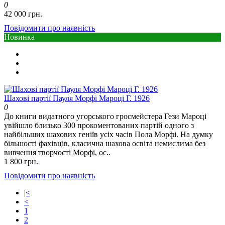
0
42 000 грн.
Повідомити про наявність
Новинка
Шахові партії Пауля Морфі Мароці Г. 1926
0
До книги видатного угорського гросмейстера Гези Мароці
увійшло близько 300 прокоментованих партій одного з
найбільших шахових геніїв усіх часів Пола Морфі. На думку
більшості фахівців, класична шахова освіта немислима без
вивчення творчості Морфі, ос..
1 800 грн.
Повідомити про наявність
|<
<
1
2