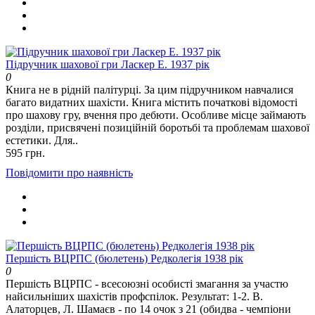
Підручник шахової гри Ласкер Е. 1937 рік
0
Книга не в рідній палітурці. За цим підручником навчалися
багато видатних шахісти. Книга містить початкові відомості
про шахову гру, вчення про дебюти. Особливе місце займають
розділи, присвячені позиційній боротьбі та проблемам шахової
естетики. Для..
595 грн.
Повідомити про наявність
Першість ВЦРПС (бюлетень) Редколегія 1938 рік
0
Першість ВЦРПС - всесоюзні особисті змагання за участю
найсильніших шахістів профспілок. Результат: 1-2. В.
Алаторцев, Л. Шамаєв - по 14 очок з 21 (обидва - чемпіони