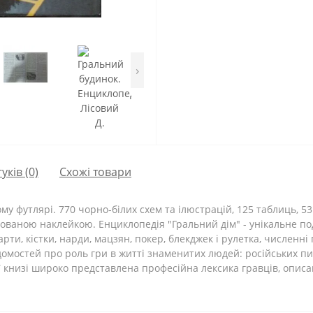
›
гуків (0)
Схожі товари
 футлярі. 770 чорно-білих схем та ілюстрацій, 125 таблиць, 53 
кованою наклейкою. Енциклопедія "Гральний дім" - унікальне под
рти, кістки, нарди, мацзян, покер, блекджек і рулетка, численні
мостей про роль гри в житті знаменитих людей: російських пись
 У книзі широко представлена професійна лексика гравців, опис