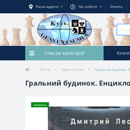
Наша адреса
Час роботи
Оплата
Список категорій
Книги
Книги
Карточні ігри
Гральний будинок. Е
Гральний будинок. Енцикло
Новинка