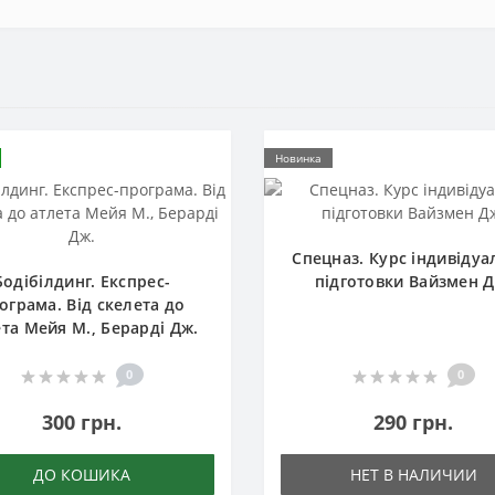
Новинка
Спецназ. Курс індивідуа
Бодібілдинг. Експрес-
підготовки Вайзмен Д
ограма. Від скелета до
та Мейя М., Берарді Дж.
0
0
300 грн.
290 грн.
ДО КОШИКА
НЕТ В НАЛИЧИИ