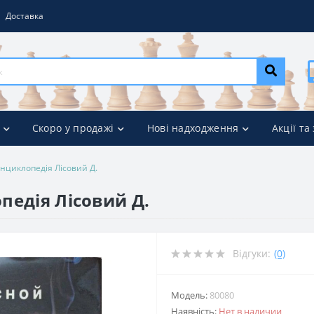
Доставка
Скоро у продажі
Нові надходження
Акції та
нциклопедія Лісовий Д.
педія Лісовий Д.
Відгуки:
(0)
Модель:
80080
Наявність:
Нет в наличии