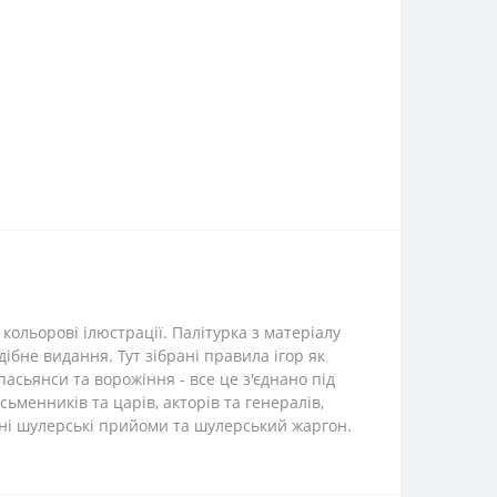
кольорові ілюстрації. Палітурка з матеріалу
ібне видання. Тут зібрані правила ігор як
 пасьянси та ворожіння - все це з'єднано під
менників та царів, акторів та генералів,
ані шулерські прийоми та шулерський жаргон.