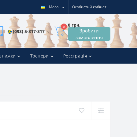
Мова
Особистий кабінет
0 грн.
0
Зробити
(093) 5-317-317
замовлення
 знижки
Тренери
Реєстрація