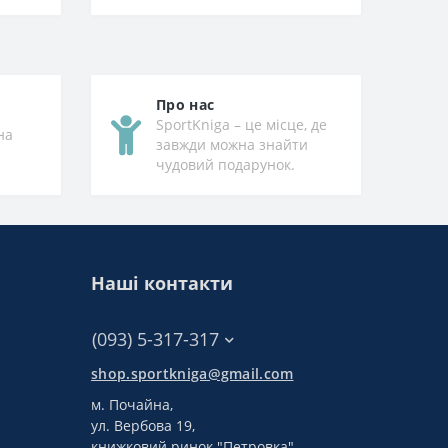
Про нас
SportKniga – це місце, де
на
завжди можна знайти
чудовий подарунок.
Наші контакти
(093) 5-317-317
shop.sportkniga@gmail.com
м. Почайна,
ул. Вербова 19,
книжковий ринок "Петровка"