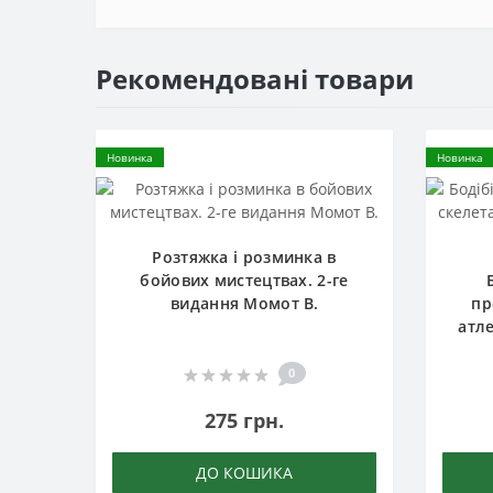
Рекомендовані товари
Новинка
Новинка
Розтяжка і розминка в
бойових мистецтвах. 2-ге
видання Момот В.
пр
атле
0
275 грн.
ДО КОШИКА