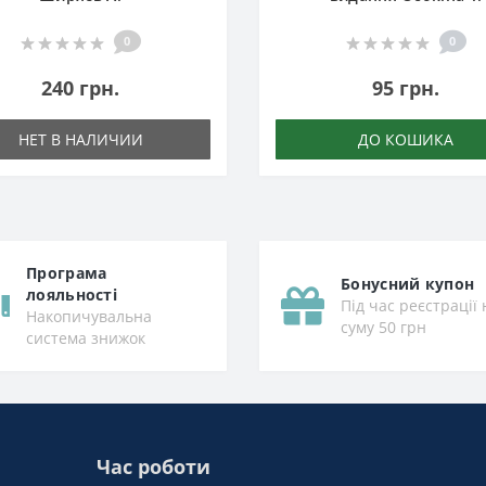
0
0
240 грн.
95 грн.
НЕТ В НАЛИЧИИ
ДО КОШИКА
Програма
Бонусний купон
лояльності
Під час реєстрації 
Накопичувальна
суму 50 грн
система знижок
Час роботи