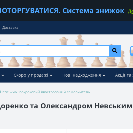
ОТОРГУВАТИСЯ. Система знижок
Д
Доставка
Скоро у продажі
Нові надходження
Акції та
м Невським: покроковий ілюстрований самовчитель
идоренко та Олександром Невськи