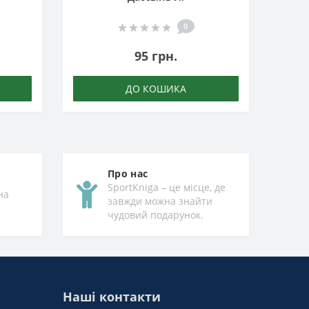
0
95 грн.
ДО КОШИКА
Про нас
SportKniga – це місце, де
на
завжди можна знайти
чудовий подарунок.
Наші контакти