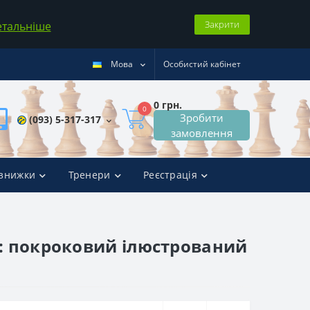
Закрити
етальніше
Мова
Особистий кабінет
0 грн.
0
Зробити
(093) 5-317-317
замовлення
 знижки
Тренери
Реєстрація
м: покроковий ілюстрований