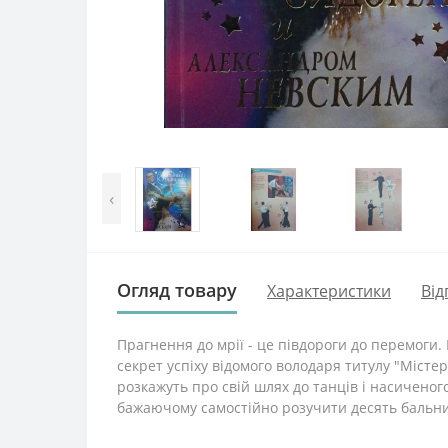
‹
Огляд товару
Характеристики
Від
Прагнення до мрії - це півдороги до перемоги. 
секрет успіху відомого володаря титулу "Місте
розкажуть про свій шлях до танців і насиченог
бажаючому самостійно розучити десять бальних