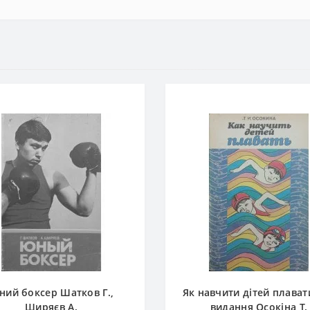
ний боксер Шатков Г.,
Як навчити дітей плавати
Ширяєв А.
видання Осокіна Т.