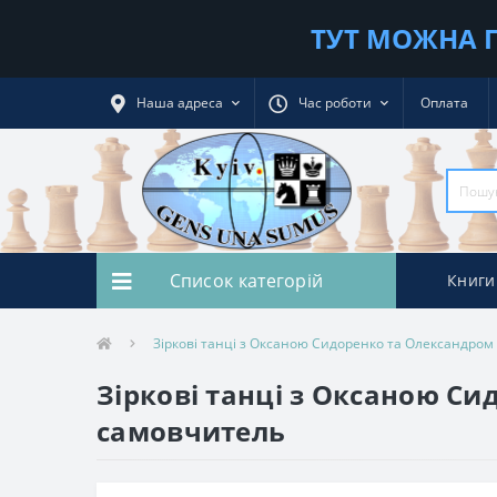
ТУТ МОЖНА П
Наша адреса
Час роботи
Оплата
Список категорій
Книги
Зіркові танці з Оксаною Сидоренко та Олександро
Зіркові танці з Оксаною С
самовчитель