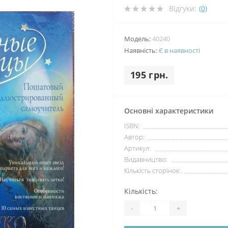
Відгуки:
(0)
Модель:
40240
Наявність:
Є в наявності
195 грн.
Основні характеристики
ISBN:
Автор:
Артикул:
Видавництво:
Кількість сторінок:
Кількість:
-
+