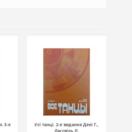
. 3-е
Усі танці. 2-е видання Дені Г.,
Дассвіль Л.