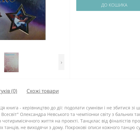
ДО КОШИКА
›
гуків (0)
Схожі товари
Ця книга - керівництво до дії: подолати сумніви і не збитися зі 
р Всесвіт" Олександра Невського та чемпіонки світу з бальних т
о чотиримісячного життя на проекті. Танцклас від фіналістів про
 танців, не виходячи з дому. Покрокові описи кожного танцю 