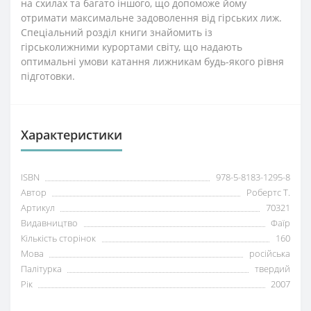
на схилах та багато іншого, що допоможе йому
отримати максимальне задоволення від гірських лиж.
Спеціальний розділ книги знайомить із
гірськолижними курортами світу, що надають
оптимальні умови катання лижникам будь-якого рівня
підготовки.
Характеристики
ISBN
978-5-8183-1295-8
Автор
Робертс Т.
Артикул
70321
Видавництво
Фаїр
Кількість сторінок
160
Мова
російська
Палітурка
твердий
Рік
2007