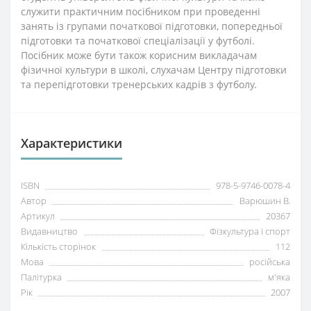
служити практичним посібником при проведенні
занять із групами початкової підготовки, попередньої
підготовки та початкової спеціалізації у футболі.
Посібник може бути також корисним викладачам
фізичної культури в школі, слухачам Центру підготовки
та перепідготовки тренерських кадрів з футболу.
Характеристики
ISBN
978-5-9746-0078-4
Автор
Варюшин В.
Артикул
20367
Видавництво
Фізкультура і спорт
Кількість сторінок
112
Мова
російська
Палітурка
м'яка
Рік
2007