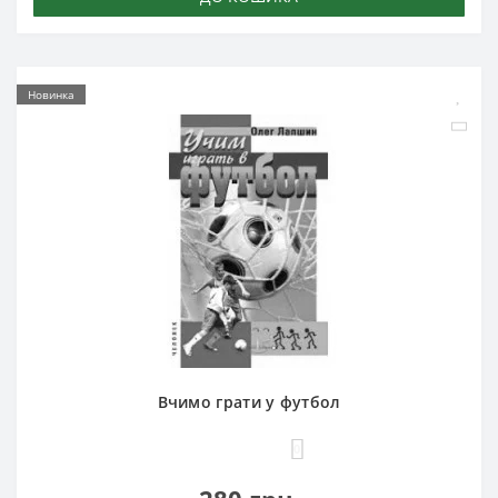
Новинка
Вчимо грати у футбол
0