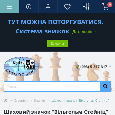
0
ТУТ МОЖНА ПОТОРГУВАТИСЯ.
Система знижок
Детальніше
Закрити
(093) 5-317-317
Сувеніри
Значки
Шаховий значок "Вільгельм Стейніц"
Шаховий значок "Вільгельм Стейніц"