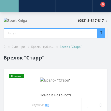
0
(093) 5-317-317
Сувеніри
Брелки, кубки...
Брелок "Старр"
Брелок "Старр"
Новинка
Немає в наявностi
Відгуки:
(0)