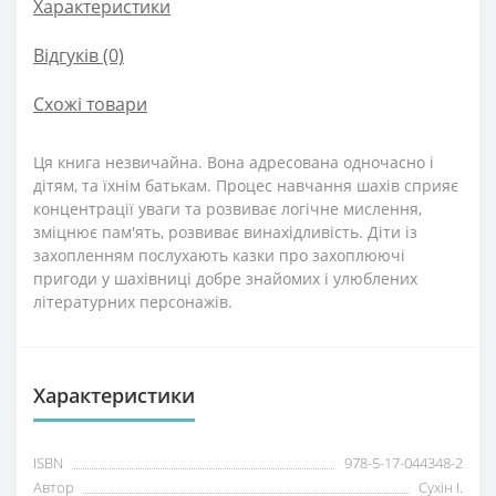
Характеристики
Відгуків (0)
Схожі товари
Ця книга незвичайна. Вона адресована одночасно і
дітям, та їхнім батькам. Процес навчання шахів сприяє
концентрації уваги та розвиває логічне мислення,
зміцнює пам'ять, розвиває винахідливість. Діти із
захопленням послухають казки про захоплюючі
пригоди у шахівниці добре знайомих і улюблених
літературних персонажів.
Характеристики
ISBN
978-5-17-044348-2
Автор
Сухін І.