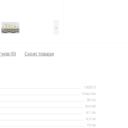
›
гуків (0)
Схожі товари
130013
пластик
36 см
Китай
4,1 см
4,3 см
18 см