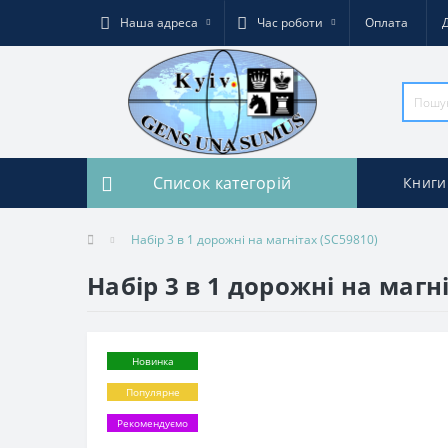
Наша адреса
Час роботи
Оплата
Список категорій
Книги
Набір 3 в 1 дорожні на магнітах (SC59810)
Набір 3 в 1 дорожні на магні
Новинка
Популярне
Рекомендуємо