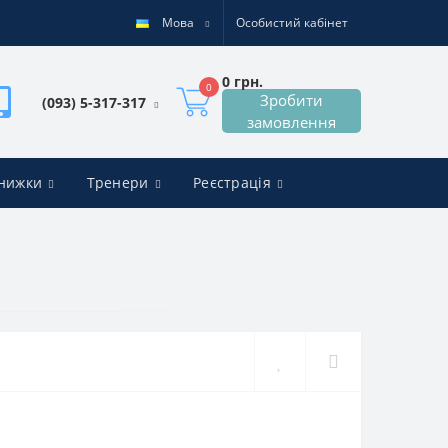
Мова
Особистий кабінет
0 грн.
0
Зробити
(093) 5-317-317
замовлення
знижки
Тренери
Реєстрація