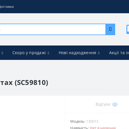
Доставка
Скоро у продажі
Нові надходження
Акції та 
тах (SC59810)
Відгуки:
(0)
Модель:
130013
Наявність:
Нет в наличии