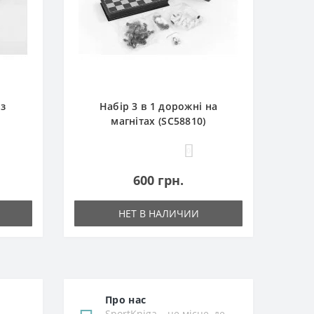
 з
Набір 3 в 1 дорожні на
магнітах (SC58810)
0
600 грн.
НЕТ В НАЛИЧИИ
Про нас
SportKniga – це місце, де