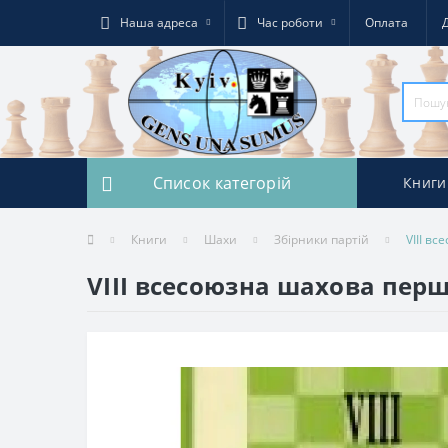
Наша адреса
Час роботи
Оплата
Список категорій
Книги
Книги
Шахи
Збірники партій
VIII в
VIII всесоюзна шахова перш