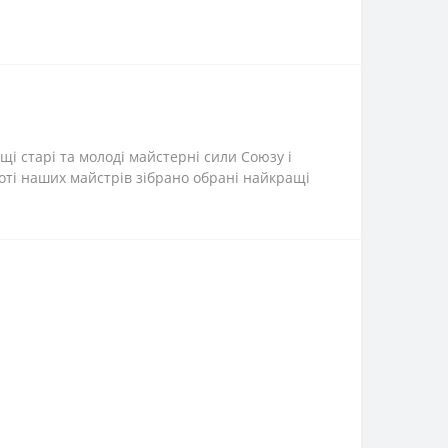
щі старі та молоді майстерні сили Союзу і
оботі наших майстрів зібрано обрані найкращі