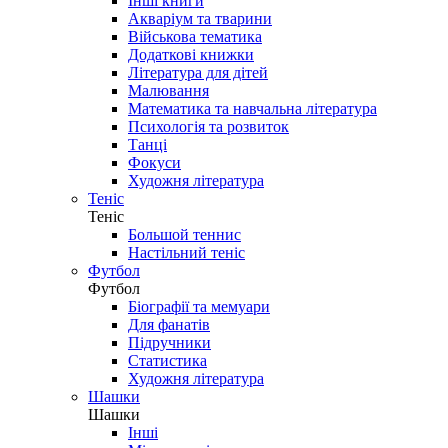
Інші книги
Акваріум та тварини
Військова тематика
Додаткові книжки
Література для дітей
Малювання
Математика та навчальна література
Психологія та розвиток
Танці
Фокуси
Художня література
Теніс
Теніс
Большой теннис
Настільний теніс
Футбол
Футбол
Біографії та мемуари
Для фанатів
Підручники
Статистика
Художня література
Шашки
Шашки
Інші