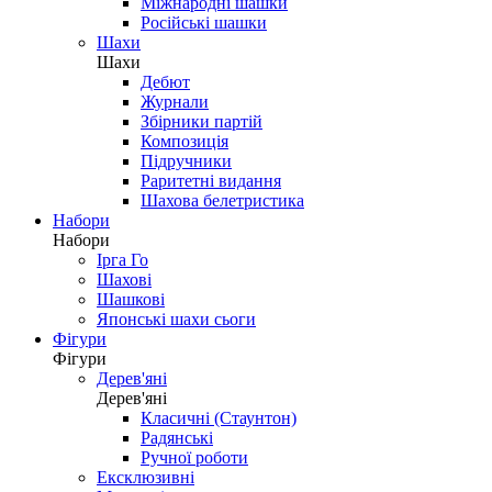
Міжнародні шашки
Російські шашки
Шахи
Шахи
Дебют
Журнали
Збірники партій
Композиція
Підручники
Раритетні видання
Шахова белетристика
Набори
Набори
Ірга Го
Шахові
Шашкові
Японські шахи сьоги
Фігури
Фігури
Дерев'яні
Дерев'яні
Класичні (Стаунтон)
Радянські
Ручної роботи
Ексклюзивні