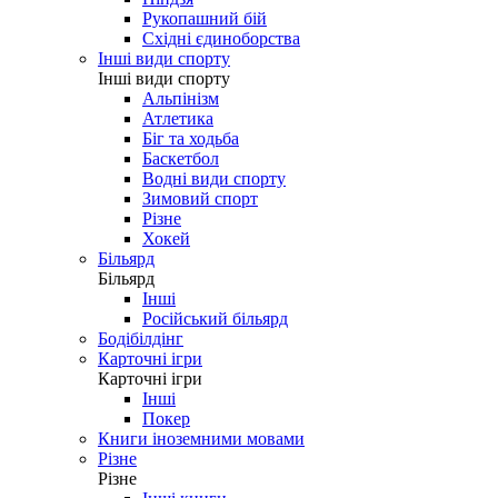
Рукопашний бій
Східні єдиноборства
Інші види спорту
Інші види спорту
Альпінізм
Атлетика
Біг та ходьба
Баскетбол
Водні види спорту
Зимовий спорт
Різне
Хокей
Більярд
Більярд
Інші
Російський більярд
Бодібілдінг
Карточні ігри
Карточні ігри
Інші
Покер
Книги іноземними мовами
Різне
Різне