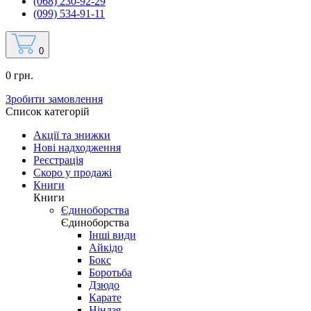
(068) 230-92-29
(099) 534-91-11
0
0 грн.
Зробити замовлення
Список категорій
Акції та знижки
Нові надходження
Реєстрація
Скоро у продажі
Книги
Книги
Єдиноборства
Єдиноборства
Інші види
Айкідо
Бокс
Боротьба
Дзюдо
Карате
Ніндзя