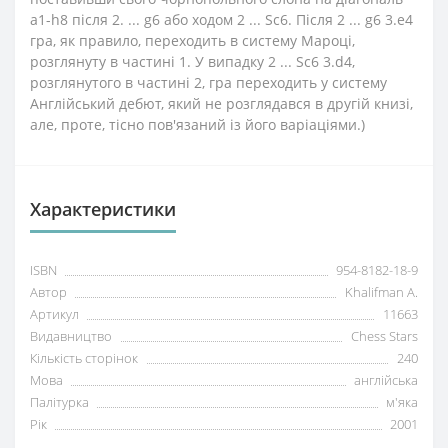
a1-h8 після 2. ... g6 або ходом 2 ... Sc6. Після 2 ... g6 3.e4
гра, як правило, переходить в систему Мароці,
розглянуту в частині 1. У випадку 2 ... Sc6 3.d4,
розглянутого в частині 2, гра переходить у систему
Англійський дебют, який не розглядався в другій книзі,
але, проте, тісно пов'язаний із його варіаціями.)
Характеристики
ISBN
954-8182-18-9
Автор
Khalifman A.
Артикул
11663
Видавництво
Chess Stars
Кількість сторінок
240
Мова
англійська
Палітурка
м'яка
Рік
2001