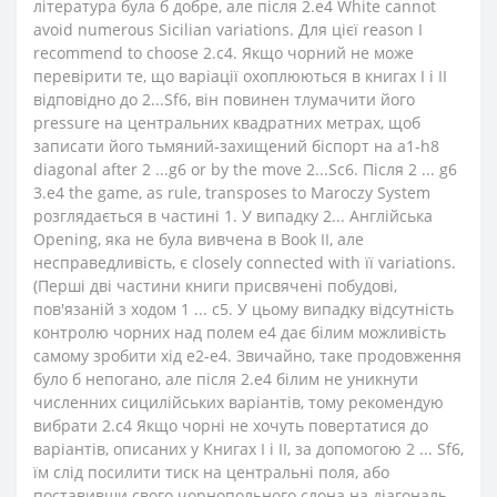
література була б добре, але після 2.e4 White cannot
avoid numerous Sicilian variations. Для цієї reason I
recommend to choose 2.c4. Якщо чорний не може
перевірити те, що варіації охоплюються в книгах I і II
відповідно до 2...Sf6, він повинен тлумачити його
pressure на центральних квадратних метрах, щоб
записати його тьмяний-захищений біспорт на a1-h8
diagonal after 2 ...g6 or by the move 2...Sc6. Після 2 ... g6
3.e4 the game, as rule, transposes to Maroczy System
розглядається в частині 1. У випадку 2... Англійська
Opening, яка не була вивчена в Book II, але
несправедливість, є closely connected with її variations.
(Перші дві частини книги присвячені побудові,
пов'язаній з ходом 1 ... c5. У цьому випадку відсутність
контролю чорних над полем е4 дає білим можливість
самому зробити хід е2-е4. Звичайно, таке продовження
було б непогано, але після 2.e4 білим не уникнути
численних сицилійських варіантів, тому рекомендую
вибрати 2.c4 Якщо чорні не хочуть повертатися до
варіантів, описаних у Книгах I і II, за допомогою 2 ... Sf6,
їм слід посилити тиск на центральні поля, або
поставивши свого чорнопольного слона на діагональ