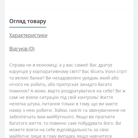
Огляд товару
Характеристики
Відгуків (0)
Справа не в економіці, а у вас самих! Вас дратує
корупція у корпоративному світі? Вас бісить Уолл-стріт
та великі банки? Ви незадоволені урядом, який або
нічого не робить, або припускає занадто багато
помилок? А може, варто роздратуватися на себе? Ви ж
самі не взяли ситуацію під свій контроль! Життя
нелегка штука, питання тільки в тому, що ви маєте
намір з нею робити. Зойки, скиглі та звинувачення не
забезпечать вам майбутнього. Якщо ви прагнете
багатого життя, то повинні самі побудувати його. Ви
можете взяти на себе відповідальність за своє
майбутнє лише в тому випадку, якщо навчитеся