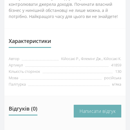
контролювати джерела доходів. Починати власний
бізнес у нинішній обстановці не лише можна, а й
потрібно. Найкращого часу для цього ви не знайдете!
Характеристики
Автор
Кійосакі Р., Флемінг Дж., Кійосакі К.
Артикул
41859
Кількість сторінок
130
Мова
російська
Палітурка
м'яка
Відгуків (0)
Написати відгук