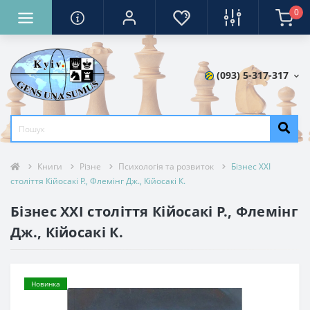
0
(093) 5-317-317
Книги
Різне
Психологія та розвиток
Бізнес XXI
століття Кійосакі Р., Флемінг Дж., Кійосакі К.
Бізнес XXI століття Кійосакі Р., Флемінг
Дж., Кійосакі К.
Новинка