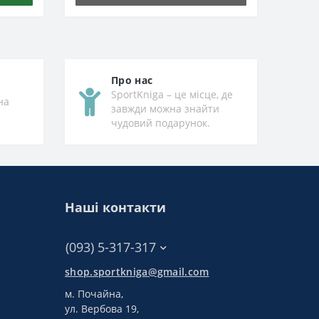
Про нас
SportKniga – це місце, де
на
завжди можна знайти
чудовий подарунок.
Наші контакти
(093) 5-317-317
shop.sportkniga@gmail.com
м. Почайна,
ул. Вербова 19,