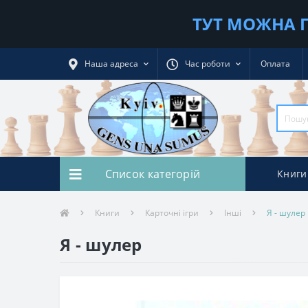
ТУТ МОЖНА П
Наша адреса
Час роботи
Оплата
Список категорій
Книги
Книги
Карточні ігри
Інші
Я - шулер
Я - шулер