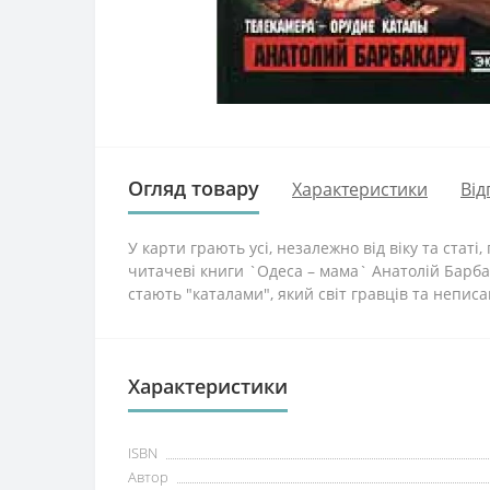
Огляд товару
Характеристики
Від
У карти грають усі, незалежно від віку та статі
читачеві книги `Одеса – мама` Анатолій Барбака
стають "каталами", який світ гравців та неписан
Характеристики
ISBN
Автор