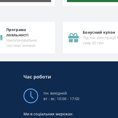
Програма
Бонусний купон
лояльності
Під час реєстрації 
Накопичувальна
суму 50 грн
система знижок
Час роботи
пн: вихідний
вт - вс: 10:00 - 17:00
Ми в соціальних мережах: