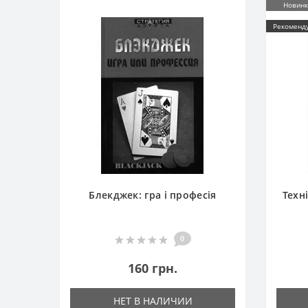
Новинк
Рекоменд
Блекджек: гра і професія
Техн
0
160 грн.
НЕТ В НАЛИЧИИ