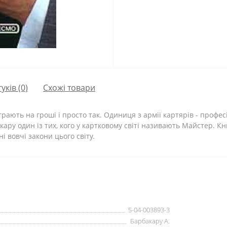
гуків (0)
Схожі товари
, грають на гроші і просто так. Одиниця з армії картярів - профес
ру один із тих, кого у картковому світі називають Майстер. Кни
і вовчі закони цього світу.
5-04-003893-3
Барбакару А.