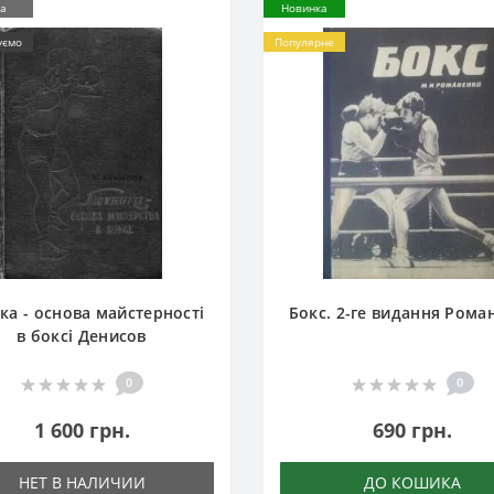
а
Новинка
уємо
Популярне
іка - основа майстерності
Бокс. 2-ге видання Рома
в боксі Денисов
0
0
1 600 грн.
690 грн.
НЕТ В НАЛИЧИИ
ДО КОШИКА