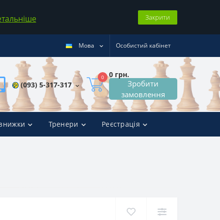
Закрити
етальніше
Мова
Особистий кабінет
0 грн.
0
Зробити
(093) 5-317-317
замовлення
 знижки
Тренери
Реєстрація