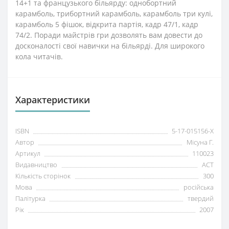
14+1 та французького більярду: однобортний
карамболь, трибортний карамболь, карамболь три кулі,
карамболь 5 фішок, відкрита партія, кадр 47/1, кадр
74/2. Поради майстрів гри дозволять вам довести до
досконалості свої навички на більярді. Для широкого
кола читачів.
Характеристики
ISBN
5-17-015156-Х
Автор
Місуна Г.
Артикул
110023
Видавництво
АСТ
Кількість сторінок
300
Мова
російська
Палітурка
твердий
Рік
2007