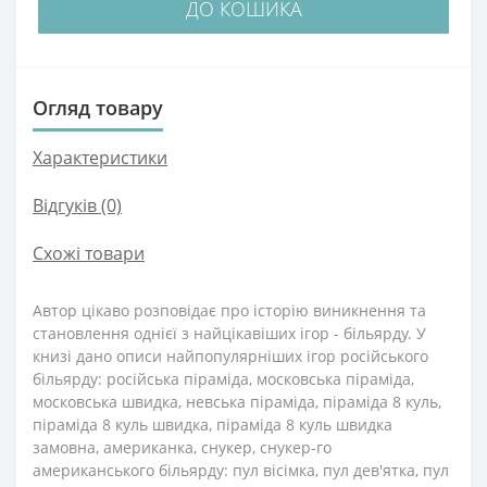
ДО КОШИКА
Огляд товару
Характеристики
Відгуків (0)
Схожі товари
Автор цікаво розповідає про історію виникнення та
становлення однієї з найцікавіших ігор - більярду. У
книзі дано описи найпопулярніших ігор російського
більярду: російська піраміда, московська піраміда,
московська швидка, невська піраміда, піраміда 8 куль,
піраміда 8 куль швидка, піраміда 8 куль швидка
замовна, американка, снукер, снукер-го
американського більярду: пул вісімка, пул дев'ятка, пул