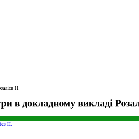
залієв Н.
ри в докладному викладі Розал