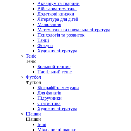
Акваріум та тварини
Військова тематика
Додаткові книжки
Література для дітей
Малювання
Математика та навчальна література
Психологія та розвиток
Танці
Фокуси
Художня література
Теніс
Теніс
Большой теннис
Настільний теніс
Футбол
Футбол
Біографії та мемуари
Для фанатів
Підручники
Статистика
Художня література
Шашки
Шашки
Інші
Міжнародні шашки