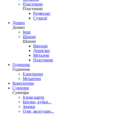
Пластикові
Пластикові
Радянські
Сучасні
Дошки
Дошки
Інші
Шахові
Шахові
Вінілові
Дерев'яні
Металеві
Пластикові
Годинник
Годинник
Електронні
Механічні
Комп'ютери
Сувеніри
Сувеніри
Ігрові карти
Брелки, кубки...
Значки
Одяг, аксесуари...