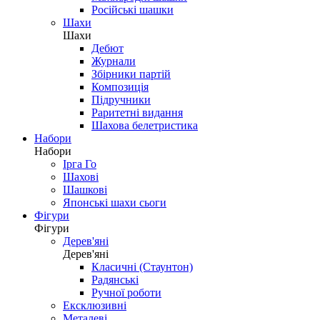
Російські шашки
Шахи
Шахи
Дебют
Журнали
Збірники партій
Композиція
Підручники
Раритетні видання
Шахова белетристика
Набори
Набори
Ірга Го
Шахові
Шашкові
Японські шахи сьоги
Фігури
Фігури
Дерев'яні
Дерев'яні
Класичні (Стаунтон)
Радянські
Ручної роботи
Ексклюзивні
Металеві