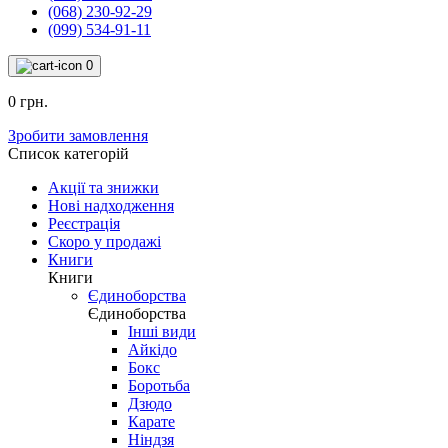
(068) 230-92-29
(099) 534-91-11
0
0 грн.
Зробити замовлення
Список категорій
Акції та знижки
Нові надходження
Реєстрація
Скоро у продажі
Книги
Книги
Єдиноборства
Єдиноборства
Інші види
Айкідо
Бокс
Боротьба
Дзюдо
Карате
Ніндзя