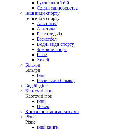
Рукопашний бій
Східні єдиноборства
Інші види спорту
Інші види спорту
Альпінізм
Атлетика
Біг та ходьба
Баскетбол
Водні види спорту
Зимовий спорт
Різне
Хокей
Більярд
Більярд
Інші
Російський більярд
Бодібілдінг
Карточні ігри
Карточні ігри
Інші
Покер
Книги іноземними мовами
Різне
Різне
Інші книги