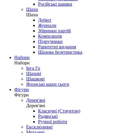
Російські шашки
Шахи
Шахи
Дебют
Журнали
Збірники партій
Композиція
Підручники
Раритетні видання
Шахова белетристика
Набори
Набори
Ірга Го
Шахові
Шашкові
Японські шахи сьоги
Фігури
Фігури
Дерев'яні
Дерев'яні
Класичні (Стаунтон)
Радянські
Ручної роботи
Ексклюзивні
Металеві