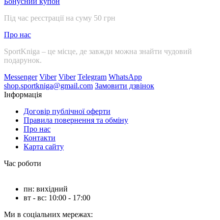
Бонусний купон
Під час реєстрації на суму 50 грн
Про нас
SportKniga – це місце, де завжди можна знайти чудовий
подарунок.
Messenger
Viber
Viber
Telegram
WhatsApp
shop.sportkniga@gmail.com
Замовити дзвінок
Інформація
Договір публічної оферти
Правила повернення та обміну
Про нас
Контакти
Карта сайту
Час роботи
пн: вихідний
вт - вс: 10:00 - 17:00
Ми в соціальних мережах: