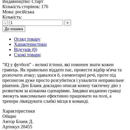
Видавництво:
Старт
Кількість сторінок:
176
Мова:
російська
Кількість:
-
+
До кошика
Огляд товару
Характеристики
Відгуків (0)
Схожі товари
"IQ у футболі" - великі істини, які повинен знати кожен
гравець. Як правильно віддати пас, провести відбір м'яча та
розпочати атаку; здавалося б, елементарні речі, проте під
пресингом дуже просто розгубитися і ухвалити неправильне
рішення. Ден Бланк докладно описав кожну тактичну дію з
розвитком за кількома сценаріями. Завдяки виданню гравці
зможуть максимально ефективно працювати на полі, а
тренери ліквідувати слабкі місця в команді.
Характеристики
Общие
Автор
Бланк Д.
Артикул
20455