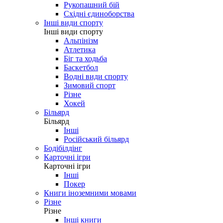
Рукопашний бій
Східні єдиноборства
Інші види спорту
Інші види спорту
Альпінізм
Атлетика
Біг та ходьба
Баскетбол
Водні види спорту
Зимовий спорт
Різне
Хокей
Більярд
Більярд
Інші
Російський більярд
Бодібілдінг
Карточні ігри
Карточні ігри
Інші
Покер
Книги іноземними мовами
Різне
Різне
Інші книги