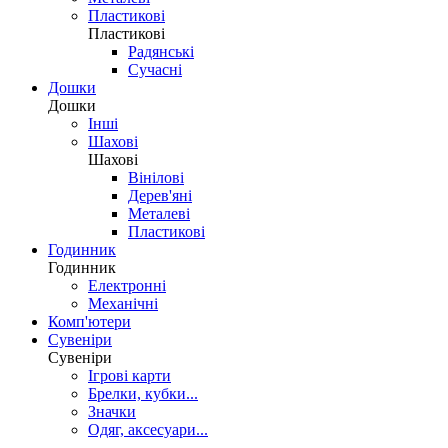
Пластикові
Пластикові
Радянські
Сучасні
Дошки
Дошки
Інші
Шахові
Шахові
Вінілові
Дерев'яні
Металеві
Пластикові
Годинник
Годинник
Електронні
Механічні
Комп'ютери
Сувеніри
Сувеніри
Ігрові карти
Брелки, кубки...
Значки
Одяг, аксесуари...