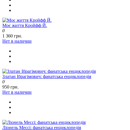
Моє життя Кройфф Й.
0
1 360 грн.
Нет в наличии
Златан Ібрагімович: фанатська енциклопедія
0
950 грн.
Нет в наличии
Ліонель Мессі: фанатська енциклопедія