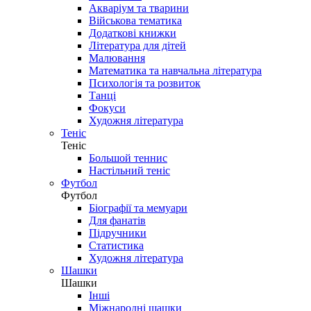
Акваріум та тварини
Військова тематика
Додаткові книжки
Література для дітей
Малювання
Математика та навчальна література
Психологія та розвиток
Танці
Фокуси
Художня література
Теніс
Теніс
Большой теннис
Настільний теніс
Футбол
Футбол
Біографії та мемуари
Для фанатів
Підручники
Статистика
Художня література
Шашки
Шашки
Інші
Міжнародні шашки