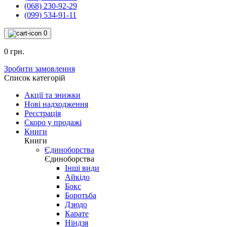
(068) 230-92-29
(099) 534-91-11
0
0 грн.
Зробити замовлення
Список категорій
Акції та знижки
Нові надходження
Реєстрація
Скоро у продажі
Книги
Книги
Єдиноборства
Єдиноборства
Інші види
Айкідо
Бокс
Боротьба
Дзюдо
Карате
Ніндзя