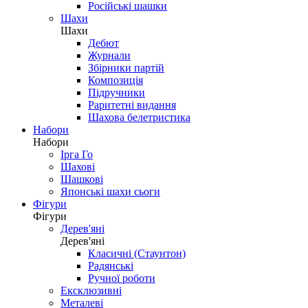
Російські шашки
Шахи
Шахи
Дебют
Журнали
Збірники партій
Композиція
Підручники
Раритетні видання
Шахова белетристика
Набори
Набори
Ірга Го
Шахові
Шашкові
Японські шахи сьоги
Фігури
Фігури
Дерев'яні
Дерев'яні
Класичні (Стаунтон)
Радянські
Ручної роботи
Ексклюзивні
Металеві