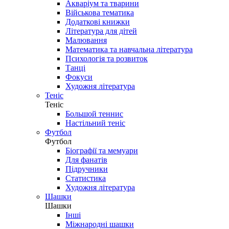
Акваріум та тварини
Військова тематика
Додаткові книжки
Література для дітей
Малювання
Математика та навчальна література
Психологія та розвиток
Танці
Фокуси
Художня література
Теніс
Теніс
Большой теннис
Настільний теніс
Футбол
Футбол
Біографії та мемуари
Для фанатів
Підручники
Статистика
Художня література
Шашки
Шашки
Інші
Міжнародні шашки