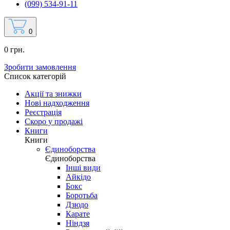
(099) 534-91-11
0
0 грн.
Зробити замовлення
Список категорій
Акції та знижки
Нові надходження
Реєстрація
Скоро у продажі
Книги
Книги
Єдиноборства
Єдиноборства
Інші види
Айкідо
Бокс
Боротьба
Дзюдо
Карате
Ніндзя