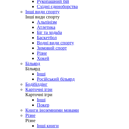
Рукопашний бій
Східні єдиноборства
Інші види спорту
Інші види спорту
Альпінізм
Атлетика
Біг та ходьба
Баскетбол
Водні види спорту
Зимовий спорт
Різне
Хокей
Більярд
Більярд
Інші
Російський більярд
Бодібілдінг
Карточні ігри
Карточні ігри
Інші
Покер
Книги іноземними мовами
Різне
Різне
Інші книги