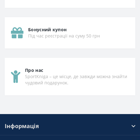
Бонусний купон
Під час реєстрації на суму 50 грн
Про нас
SportKniga – це місце, де завжди можна знайти
чудовий подарунок.
Інформація