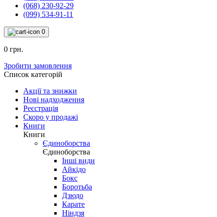
(068) 230-92-29
(099) 534-91-11
0
0 грн.
Зробити замовлення
Список категорій
Акції та знижки
Нові надходження
Реєстрація
Скоро у продажі
Книги
Книги
Єдиноборства
Єдиноборства
Інші види
Айкідо
Бокс
Боротьба
Дзюдо
Карате
Ніндзя