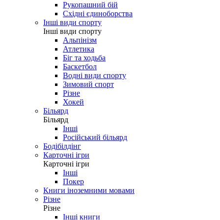
Рукопашний бій
Східні єдиноборства
Інші види спорту
Інші види спорту
Альпінізм
Атлетика
Біг та ходьба
Баскетбол
Водні види спорту
Зимовий спорт
Різне
Хокей
Більярд
Більярд
Інші
Російський більярд
Бодібілдінг
Карточні ігри
Карточні ігри
Інші
Покер
Книги іноземними мовами
Різне
Різне
Інші книги