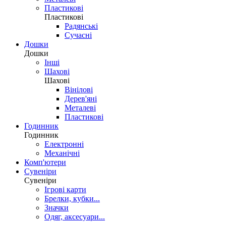
Пластикові
Пластикові
Радянські
Сучасні
Дошки
Дошки
Інші
Шахові
Шахові
Вінілові
Дерев'яні
Металеві
Пластикові
Годинник
Годинник
Електронні
Механічні
Комп'ютери
Сувеніри
Сувеніри
Ігрові карти
Брелки, кубки...
Значки
Одяг, аксесуари...