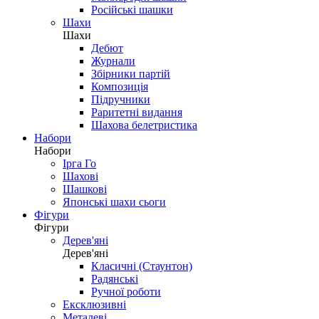
Російські шашки
Шахи
Шахи
Дебют
Журнали
Збірники партій
Композиція
Підручники
Раритетні видання
Шахова белетристика
Набори
Набори
Ірга Го
Шахові
Шашкові
Японські шахи сьоги
Фігури
Фігури
Дерев'яні
Дерев'яні
Класичні (Стаунтон)
Радянські
Ручної роботи
Ексклюзивні
Металеві