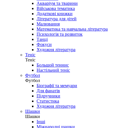
Акваріум та тварини
Військова тематика
Додаткові книжки
Література для дітей
Малювання
Математика та навчальна література
Психологія та розвиток
Танці
Фокуси
Художня література
Теніс
Теніс
Большой теннис
Настільний теніс
Футбол
Футбол
Біографії та мемуари
Для фанатів
Підручники
Статистика
Художня література
Шашки
Шашки
Інші
Міжнародні шашки