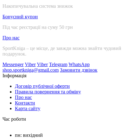
Накопичувальна система знижок
Бонусний купон
Під час реєстрації на суму 50 грн
Про нас
SportKniga – це місце, де завжди можна знайти чудовий
подарунок.
Messenger
Viber
Viber
Telegram
WhatsApp
shop.sportkniga@gmail.com
Замовити дзвінок
Інформація
Договір публічної оферти
Правила повернення та обміну
Про нас
Контакти
Карта сайту
Час роботи
пн: вихідний