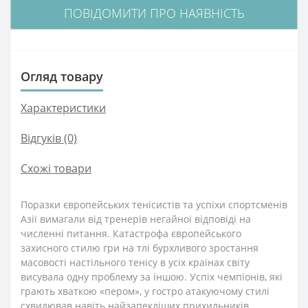
ПОВІДОМИТИ ПРО НАЯВНІСТЬ
Огляд товару
Характеристики
Відгуків (0)
Схожі товари
Поразки європейських тенісистів та успіхи спортсменів
Азії вимагали від тренерів негайної відповіді на
численні питання. Катастрофа європейського
захисного стилю гри на тлі бурхливого зростання
масовості настільного тенісу в усіх країнах світу
висувала одну проблему за іншою. Успіх чемпіонів, які
грають хваткою «пером», у гостро атакуючому стилі
схвилював навіть найзапекліших прихильників