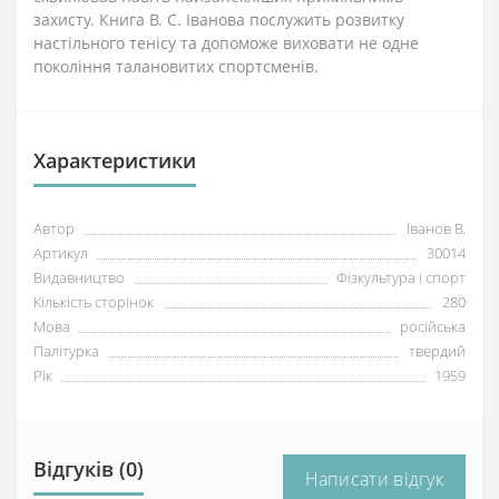
захисту. Книга В. С. Іванова послужить розвитку
настільного тенісу та допоможе виховати не одне
покоління талановитих спортсменів.
Характеристики
Автор
Іванов В.
Артикул
30014
Видавництво
Фізкультура і спорт
Кількість сторінок
280
Мова
російська
Палітурка
твердий
Рік
1959
Відгуків (0)
Написати відгук