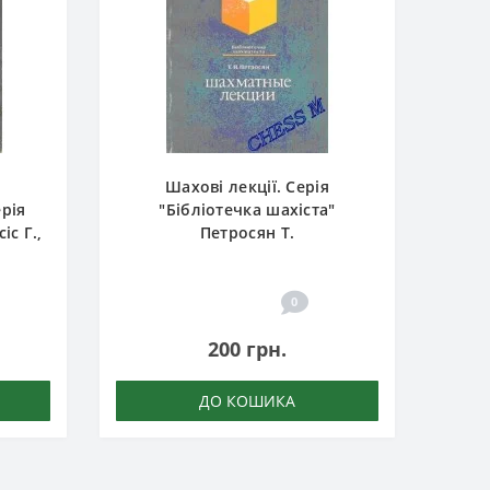
Шахові лекції. Серія
рія
"Бібліотечка шахіста"
іс Г.,
Петросян Т.
0
200 грн.
ДО КОШИКА