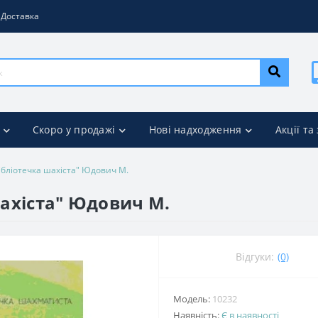
Доставка
Скоро у продажі
Нові надходження
Акції та
Бібліотечка шахіста" Юдович М.
шахіста" Юдович М.
Відгуки:
(0)
Модель:
10232
Наявність:
Є в наявності