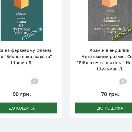
ка на ферзевому фланзі.
Розмін в ендшпілі.
ія "Бібліотечка шахіста"
Нетотожний розмін. Се
Шашин Б.
"Бібліотечка шахіста" Нес
Шульман Л.
0
0
90 грн.
70 грн.
ДО КОШИКА
ДО КОШИКА