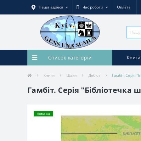
Наша адреса
Час роботи
Оплата
Список категорій
Книги
Книги
Шахи
Дебют
Гамбіт. Серія "
Гамбіт. Серія "Бібліотечка 
Новинка