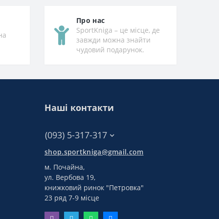
Про нас
SportKniga – це місце, де
на
завжди можна знайти
чудовий подарунок.
Наші контакти
(093) 5-317-317
shop.sportkniga@gmail.com
м. Почайна,
ул. Вербова 19,
книжковий ринок "Петровка"
23 ряд 7-9 місце