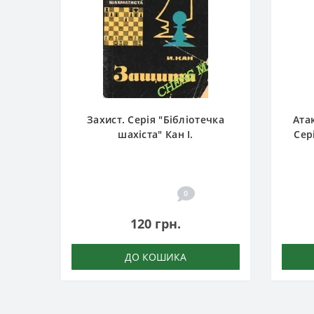
Захист. Серія "Бібліотечка
Ата
шахіста" Кан І.
Сер
0
120 грн.
ДО КОШИКА