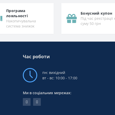
Програма
Бонусний купон
лояльності
Під час реєстрації 
Накопичувальна
суму 50 грн
система знижок
Час роботи
пн: вихідний
вт - вс: 10:00 - 17:00
Ми в соціальних мережах: