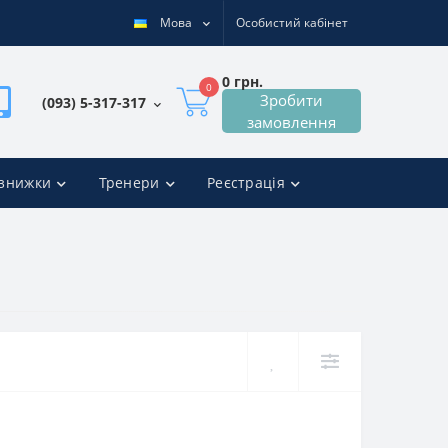
Мова
Особистий кабінет
0 грн.
0
Зробити
(093) 5-317-317
замовлення
 знижки
Тренери
Реєстрація