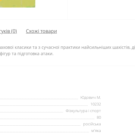
гуків (0)
Схожі товари
хової класики та з сучасної практики найсильніших шахістів, ді
ігур та підготовка атаки.
Юдович М.
10232
Фізкультура і спорт
80
російська
м'яка