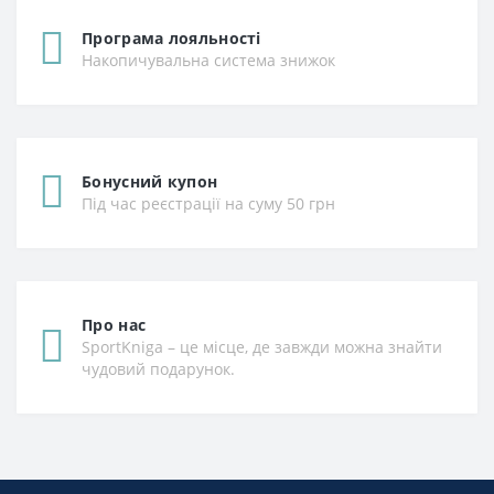
Програма лояльності
Накопичувальна система знижок
Бонусний купон
Під час реєстрації на суму 50 грн
Про нас
SportKniga – це місце, де завжди можна знайти
чудовий подарунок.