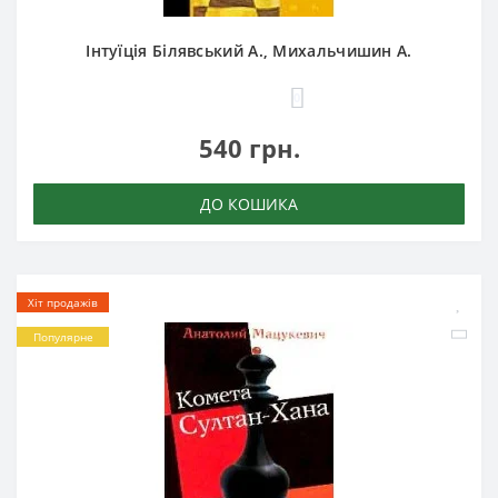
Інтуїція Білявський А., Михальчишин А.
0
540 грн.
ДО КОШИКА
Хіт продажів
Популярне