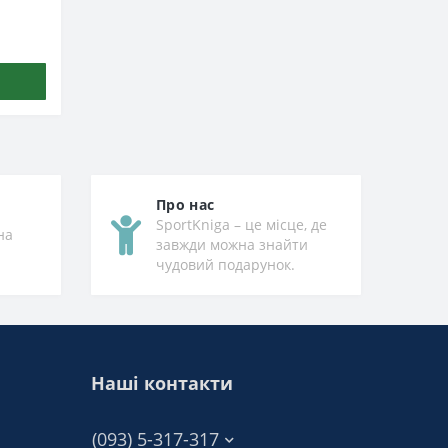
Про нас
SportKniga – це місце, де
на
завжди можна знайти
чудовий подарунок.
Наші контакти
(093) 5-317-317