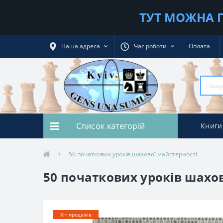
ТУТ МОЖНА П
Наша адреса
Час роботи
Оплата
Список категорій
Книги
50 початкових уроків шахової майстерності
50 початкових уроків шахо
Хіт продажів