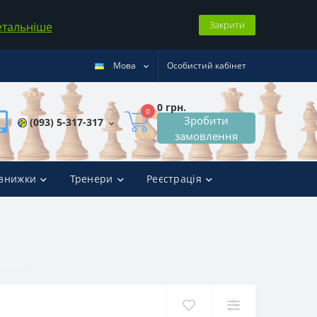
Закрити
етальніше
Мова
Особистий кабінет
0 грн.
0
Зробити
(093) 5-317-317
замовлення
 знижки
Тренери
Реєстрація