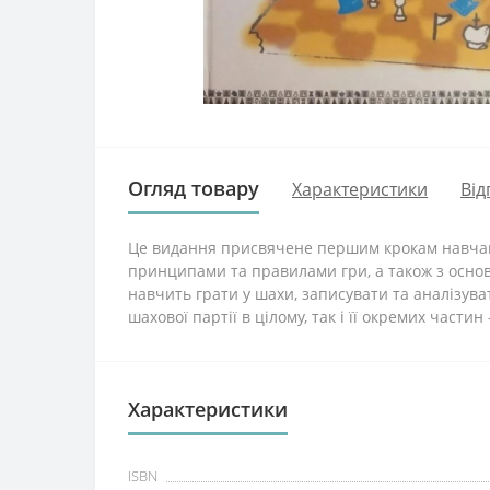
Огляд товару
Характеристики
Від
Це видання присвячене першим крокам навчанн
принципами та правилами гри, а також з осно
навчить грати у шахи, записувати та аналізуват
шахової партії в цілому, так і її окремих част
Характеристики
ISBN