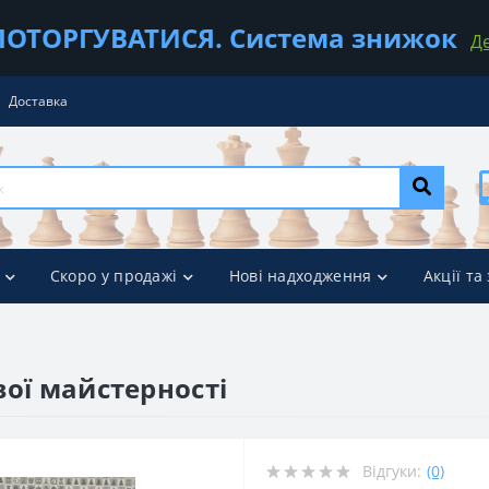
ОТОРГУВАТИСЯ. Система знижок
Д
Доставка
Скоро у продажі
Нові надходження
Акції та
вої майстерності
Відгуки:
(0)