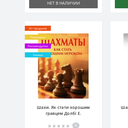
НЕТ В НАЛИЧИИ
Хіт продажів
Популярне
Рекомендуємо
Знижка
Шахи. Як стати хорошим
Ша
гравцем Долбі Е.
0