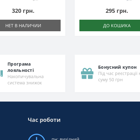
320 грн.
295 грн.
НЕТ В НАЛИЧИИ
ДО КОШИКА
Програма
Бонусний купон
лояльності
Під час реєстрації 
Накопичувальна
суму 50 грн
система знижок
Час роботи
пн: вихідний