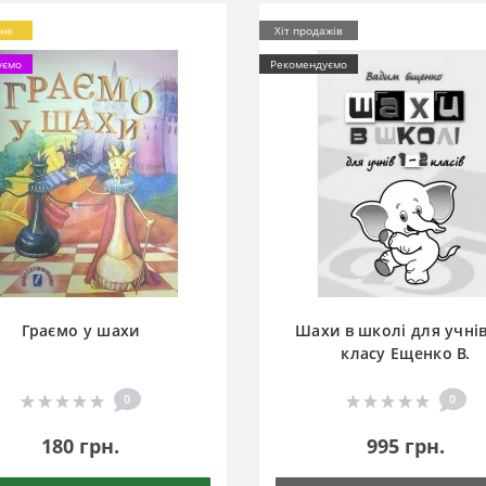
не
Хіт продажів
уємо
Рекомендуємо
Граємо у шахи
Шахи в школі для учнів
класу Ещенко В.
0
0
180 грн.
995 грн.