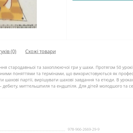
гуків (0)
Схожі товари
я стародавньої та захоплюючої гри у шахи. Протягом 50 урокі
вними поняттями та термінами, що використовуються як профес
и шахові партії, вирішувати шахові завдання та етюди. В уроках
ин – дебюту, миттельшпиля та ендшпіля. Для дітей молодшого та с
978-966-2669-29-9