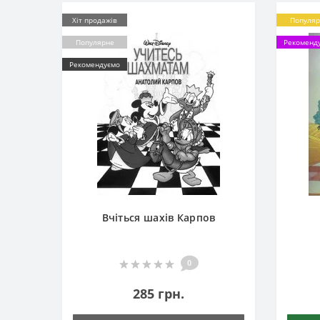
Хіт продажів
Популяр
Популярне
Рекоменд
Рекомендуємо
Вчіться шахів Карпов
0
285 грн.