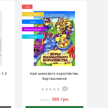
-9%
Популярне
Акція
Рекомендуємо
Знижка
 1-2
Ігри шахового королівства.
Барташников
0
585 грн.
640 грн.