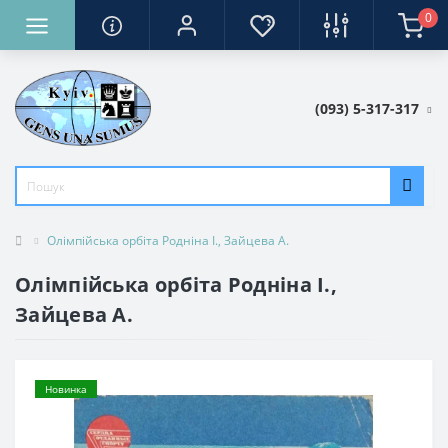
0
(093) 5-317-317
Олімпійська орбіта Родніна І., Зайцева А.
Олімпійська орбіта Родніна І.,
Зайцева А.
Новинка