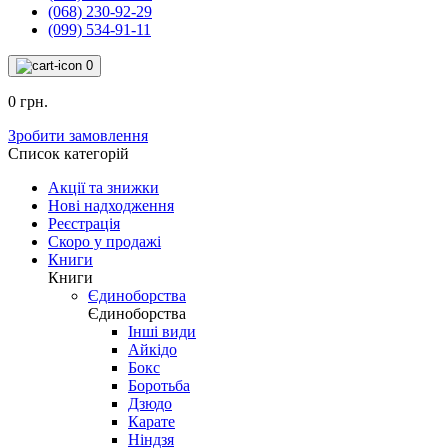
(068) 230-92-29
(099) 534-91-11
0
0 грн.
Зробити замовлення
Список категорій
Акції та знижки
Нові надходження
Реєстрація
Скоро у продажі
Книги
Книги
Єдиноборства
Єдиноборства
Інші види
Айкідо
Бокс
Боротьба
Дзюдо
Карате
Ніндзя