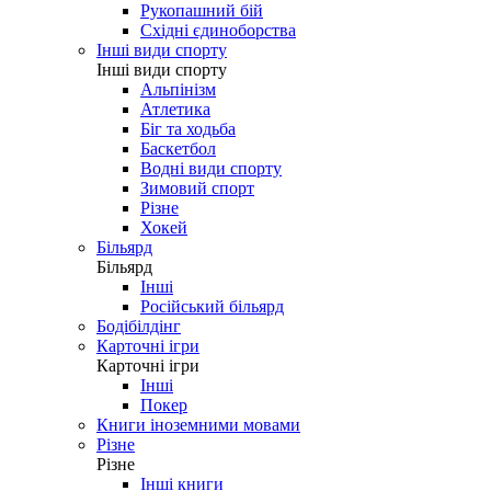
Рукопашний бій
Східні єдиноборства
Інші види спорту
Інші види спорту
Альпінізм
Атлетика
Біг та ходьба
Баскетбол
Водні види спорту
Зимовий спорт
Різне
Хокей
Більярд
Більярд
Інші
Російський більярд
Бодібілдінг
Карточні ігри
Карточні ігри
Інші
Покер
Книги іноземними мовами
Різне
Різне
Інші книги