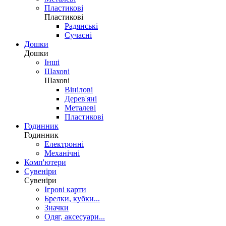
Пластикові
Пластикові
Радянські
Сучасні
Дошки
Дошки
Інші
Шахові
Шахові
Вінілові
Дерев'яні
Металеві
Пластикові
Годинник
Годинник
Електронні
Механічні
Комп'ютери
Сувеніри
Сувеніри
Ігрові карти
Брелки, кубки...
Значки
Одяг, аксесуари...