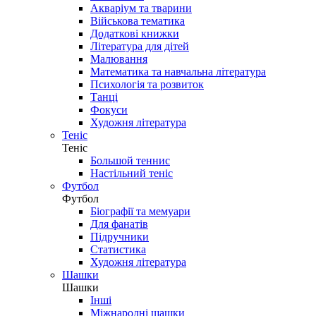
Акваріум та тварини
Військова тематика
Додаткові книжки
Література для дітей
Малювання
Математика та навчальна література
Психологія та розвиток
Танці
Фокуси
Художня література
Теніс
Теніс
Большой теннис
Настільний теніс
Футбол
Футбол
Біографії та мемуари
Для фанатів
Підручники
Статистика
Художня література
Шашки
Шашки
Інші
Міжнародні шашки