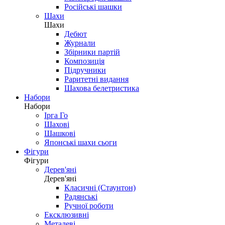
Російські шашки
Шахи
Шахи
Дебют
Журнали
Збірники партій
Композиція
Підручники
Раритетні видання
Шахова белетристика
Набори
Набори
Ірга Го
Шахові
Шашкові
Японські шахи сьоги
Фігури
Фігури
Дерев'яні
Дерев'яні
Класичні (Стаунтон)
Радянські
Ручної роботи
Ексклюзивні
Металеві