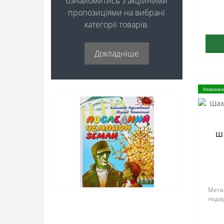
ознайомитись з акційними
пропозиціями на вибрані
категорії товарів.
Докладніше
Новинка
Ш
Метал
подар