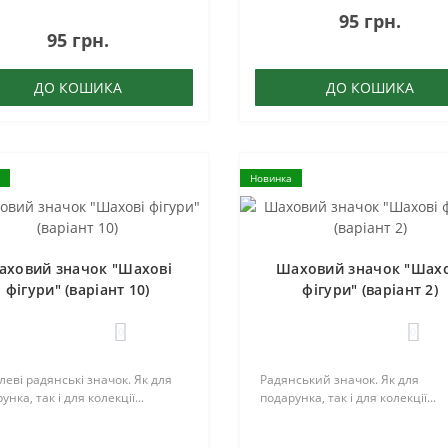
95 грн.
95 грн.
ДО КОШИКА
ДО КОШИКА
Новинка
аховий значок "Шахові
Шаховий значок "Шахо
фігури" (варіант 10)
фігури" (варіант 2)
0
0
еві радянські значок. Як для
Радянський значок. Як для
унка, так і для колекції...
подарунка, так і для колекції...