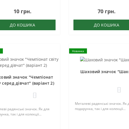
10 грн.
70 грн.
ДО КОШИКА
ДО КОШИКА
Новинка
Шаховий значок "Шах
овий значок "Чемпіонат
у серед дівчат" (варіант 2)
0
0
Металеві радянські значок. Як 
подарунка, так і для колекції...
еві радянські значок. Як для
унка, так і для колекції...