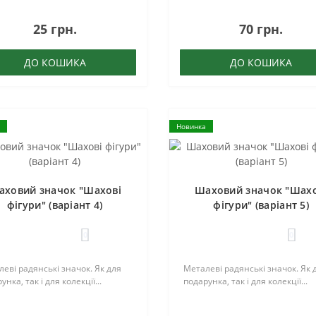
25 грн.
70 грн.
ДО КОШИКА
ДО КОШИКА
Новинка
аховий значок "Шахові
Шаховий значок "Шахо
фігури" (варіант 4)
фігури" (варіант 5)
0
0
еві радянські значок. Як для
Металеві радянські значок. Як 
унка, так і для колекції...
подарунка, так і для колекції...