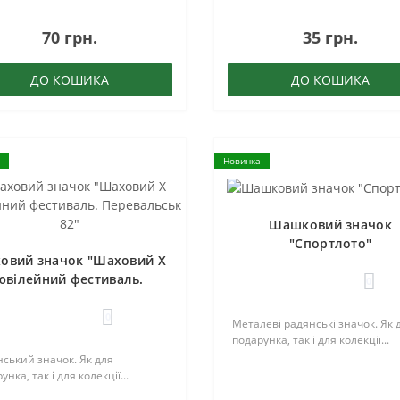
70 грн.
35 грн.
ДО КОШИКА
ДО КОШИКА
Новинка
Шашковий значок
"Спортлото"
овий значок "Шаховий X
ювілейний фестиваль.
0
Перевальськ 82"
0
Металеві радянські значок. Як 
подарунка, так і для колекції...
ський значок. Як для
унка, так і для колекції...