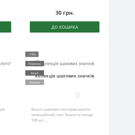
30 грн.
ДО КОШИКА
-19%
Новинка
Акція
Колекція шахових значків
Знижка
0
для
Багато шахових піктограм мають
колекційний стан. Кількість понад
100 шт...