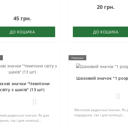
20 грн.
45 грн.
ДО КОШИКА
ДО КОШИКА
Новинка
Шаховий значок "1 роз
хові значки "Чемпіони
світу з шахів" (13 шт)
0
0
Металеві радянські значок. Як 
подарунка, так і для колекції...
еві радянські значок. Як для
унка, так і для колекції...