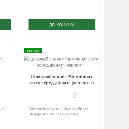
ДО КОШИКА
Новинка
.
Шаховий значок "Чемпіонат
світу серед дівчат" (варіант 1)
0
для
Металеві радянські значок. Як для
подарунка, так і для колекції...