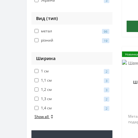
Україна
3
Вид (тип)
метал
96
різний
19
Новинка
Ширина
1 см
2
1,1 см
3
Ш
1,2 см
3
1,3 см
2
1,4 см
2
Метал
Show all
подар