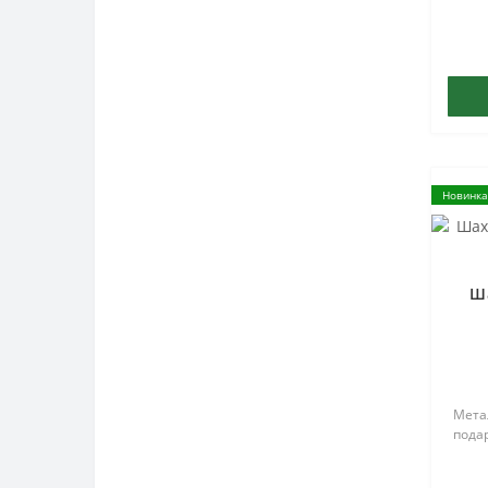
Новинка
Ш
Метал
подар