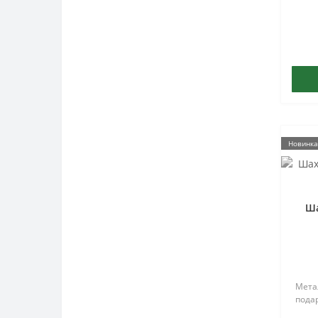
Новинка
Ша
Метал
подар