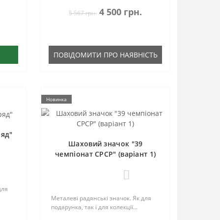
4 500 грн.
5 567 грн.
ПОВІДОМИТИ ПРО НАЯВНІСТЬ
Новинка
ряд"
Шаховий значок "39
чемпіонат СРСР" (варіант 1)
0
для
Металеві радянські значок. Як для
подарунка, так і для колекції...