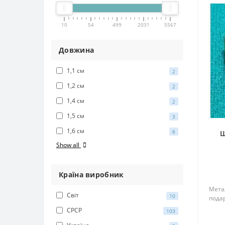
10
54
499
2031
5567
Довжина
1,1 см
2
1,2 см
2
1,4 см
2
1,5 см
3
1,6 см
6
Ш
Show all
Країна виробник
Метал
Світ
10
подар
СРСР
103