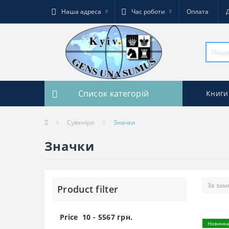
Наша адреса
Час роботи
Оплата
Список категорій
Книги
Сувеніри
Значки
Значки
Product filter
Price
10
-
5567
грн.
Новинка