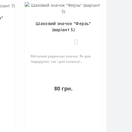
а"
Шаховий значок "Ферзь"
(варіант 5)
0
Металеві радянські значок. Як для
подарунка, так і для колекції...
80 грн.