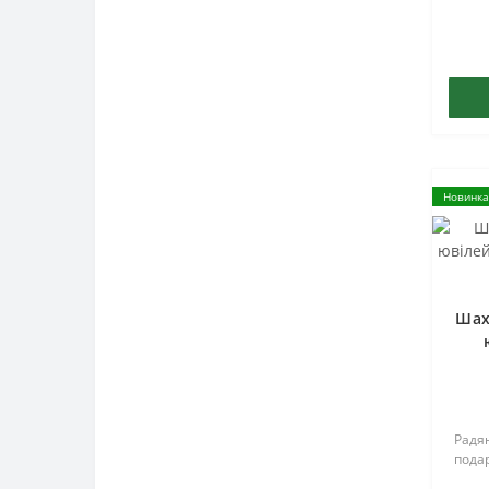
Новинка
Шах
Радян
подар