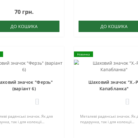
70 грн.
ДО КОШИКА
ДО КОШИКА
Новинка
аховий значок "Ферзь"
Шаховий значок "Х.-Р
(варіант 6)
Капабланка"
0
0
еві радянські значок. Як для
Металеві радянські значок. Як 
унка, так і для колекції...
подарунка, так і для колекції...