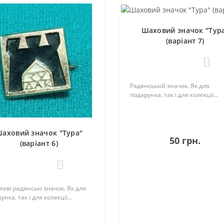
Шаховий значок "Тур
(варіант 7)
0
Радянський значок. Як для
подарунка, так і для колекції...
аховий значок "Тура"
50 грн.
(варіант 6)
0
еві радянські значок. Як для
унка, так і для колекції...