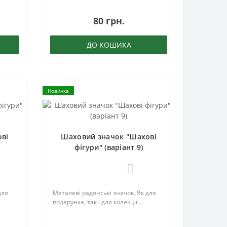
80 грн.
ДО КОШИКА
Новинка
ві
Шаховий значок "Шахові
фігури" (варіант 9)
0
для
Металеві радянські значок. Як для
подарунка, так і для колекції...