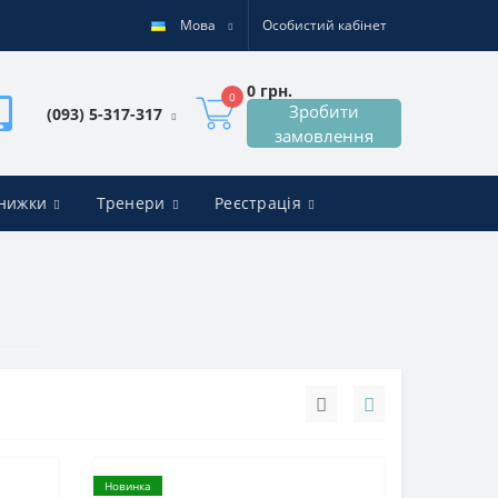
Мова
Особистий кабінет
0 грн.
0
Зробити
(093) 5-317-317
замовлення
знижки
Тренери
Реєстрація
Новинка