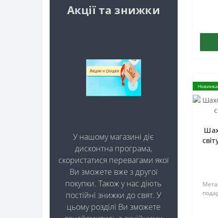
Акції та знижки
Новинка
Шах
У нашому магазині діє
світ
дисконтна програма,
скористатися перевагами якої
Ви зможете вже з другої
покупки. Також у нас діють
Метал
подар
постійні знижки до свят. У
цьому розділі Ви зможете