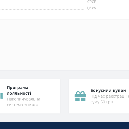
СРСР
1,6 см
Програма
Бонусний купон
лояльності
Під час реєстрації 
Накопичувальна
суму 50 грн
система знижок