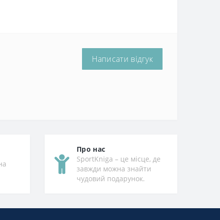
Написати відгук
Про нас
SportKniga – це місце, де
на
завжди можна знайти
чудовий подарунок.