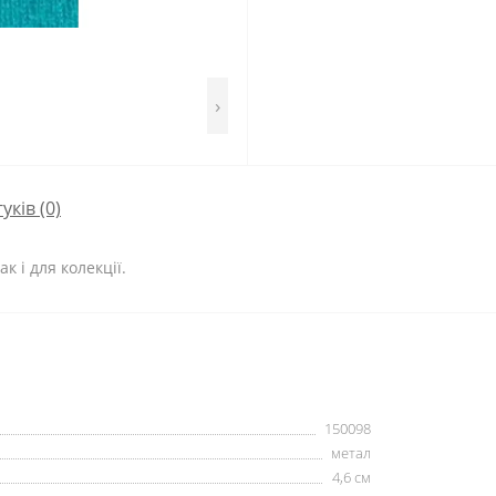
›
гуків (0)
к і для колекції.
150098
метал
4,6 см