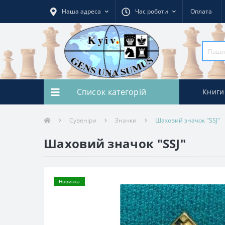
Наша адреса
Час роботи
Оплата
Список категорій
Книги
Сувеніри
Значки
Шаховий значок "SSJ"
Шаховий значок "SSJ"
Новинка