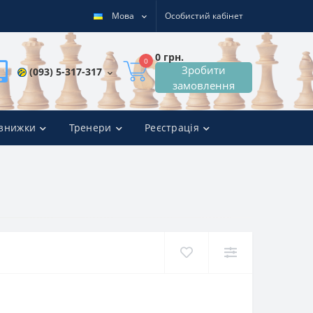
Мова
Особистий кабінет
0 грн.
0
Зробити
(093) 5-317-317
замовлення
 знижки
Тренери
Реєстрація