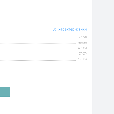
Всі характеристики
150098
метал
4,6 см
СРСР
1,6 см