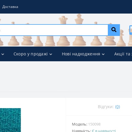
Доставка
Скоро у продажі
Нові надходження
Акції та
Відгуки:
(0)
Модель:
150098
Наявність:
Є в наявності