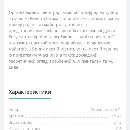
Організований ленінградською облпрофрадою турнір
за участю Ейве та Кмоха є першим змаганням, в якому
молоді радянські майстри зустрілися з
представниками західноєвропейської шахової думки.
Результати турніру та особливо зіграні на них партії
показують високий міжнародний клас радянських
майстрів. Збірник партій містить усі 66 партій турніру
із примітками учасників, а також докладний
теоретичний огляд, зроблений А. Лілієнталем та М.
Ейве.
Характеристики
Автор
Романовський П.
Артикул
11547
Видавництво
ОГІЗ
Кількість сторінок
148