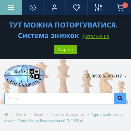
0
ТУТ МОЖНА ПОТОРГУВАТИСЯ.
Система знижок
Детальніше
Закрити
(093) 5-317-317
Книги
Шахи
Раритетні видання
Турнір майстрів за
участю Ейве і Кмоха Романовський П. 1935 рік