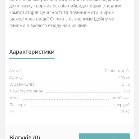
дати низку творчих ескізів найвидатніших етюдних
композиторів сучасності та познайомити широкі
шахові кола нашої Спілки з основними ідейними
лініями шахового етюду наших днів.
Характеристики
Автор
Гербстман А.
Артикул
11553
Видавництво
ОГІЗ
Кількість сторінок
188
Мова
російська
Палітурка
твердий
Рік
1937
Відгуків (0)