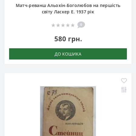
Матч-реванш Альохін-Боголюбов на першість
світу Ласкер Е. 1937 рік
0
580 грн.
ДО КОШИКА