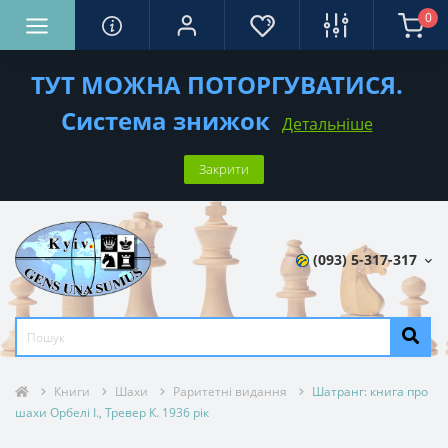
0
ТУТ МОЖНА ПОТОРГУВАТИСЯ.
Система знижок
Детальніше
Закрити
(093) 5-317-317
Книги
Шахи
Раритетні видання
Шатранг: книга про
шахи Орбелі І., Тревер К. 1936 рік