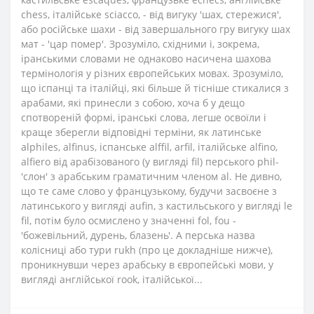
chess, італійське sciacco, - від вигуку 'шах, стережися',
або російське шахи - від завершального гру вигуку шах
мат - 'цар помер'. Зрозуміло, східними і, зокрема,
іранськими словами не однаково насичена шахова
термінологія у різних європейських мовах. Зрозуміло,
що іспанці та італійці, які більше й тісніше стикалися з
арабами, які принесли з собою, хоча б у дещо
спотвореній формі, іранські слова, легше освоїли і
краще зберегли відповідні терміни, як латинське
alphiles, alfinus, іспанське alffil, arfil, італійське alfino,
alfiero від арабізованого (у вигляді fil) перського phil-
'слон' з арабським граматичним членом al. Не дивно,
що те саме слово у французькому, будучи засвоєне з
латинського у вигляді aufin, з кастильського у вигляді le
fil, потім було осмислено у значенні fol, fou -
'божевільний, дурень, блазень'. А перська назва
колісниці або тури rukh (про це докладніше нижче),
проникнувши через арабську в європейські мови, у
вигляді англійської rook, італійської...