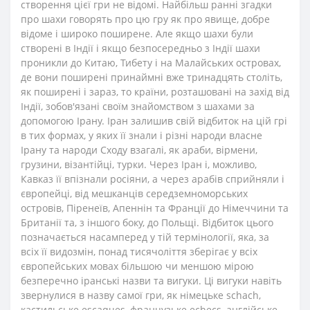
створення цієї гри не відомі. Найбільш ранні згадки
про шахи говорять про цю гру як про явище, добре
відоме і широко поширене. Але якщо шахи були
створені в Індії і якщо безпосередньо з Індії шахи
проникли до Китаю, Тибету і на Малайських островах,
де вони поширені принаймні вже тринадцять століть,
як поширені і зараз, то країни, розташовані на захід від
Індії, зобов'язані своїм знайомством з шахами за
допомогою Ірану. Іран залишив свій відбиток на цій грі
в тих формах, у яких її знали і різні народи власне
Ірану та народи Сходу взагалі, як араби, вірмени,
грузини, візантійці, турки. Через Іран і, можливо,
Кавказ її впізнали росіяни, а через арабів сприйняли і
європейці, від мешканців середземноморських
островів, Піренеїв, Апеннін та Франції до Німеччини та
Британії та, з іншого боку, до Польщі. Відбиток цього
позначається насамперед у тій термінології, яка, за
всіх її видозмін, понад тисячоліття зберігає у всіх
європейських мовах більшою чи меншою мірою
безперечно іранські назви та вигуки. Ці вигуки навіть
звернулися в назву самої гри, як німецьке schach,
кастильське escaques, французьке echecs, англійське