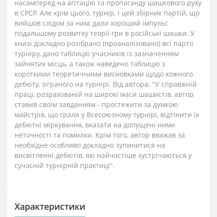
насамперед на агітацію та пропаганду шашкового руху
в СРСР. Але крім цього, турнір, і цей збірник партій, що
вийшов слідом за ним, дали хороший імпульс
подальшому розвитку теорії гри в російські шашки. У
книзі докладно розібрано (проаналізовано) всі партії
турніру, дано таблицю учасників із зазначенням
зайнятих місць, а також наведено таблицю з
короткими теоретичними висновками щодо кожного
дебюту, зіграного на турнірі. Від автора: "У справжній
праці, розрахованій на широкі маси шашистів, автор
ставив своїм завданням - простежити за думкою
майстрів, що грали у Всесоюзному турнірі, відтінити їх
дебютні міркування, вказати на допущені ними
неточності та помилки. Крім того, автор вважав за
необхідне особливо докладно зупинитися на
висвітленні дебютів, які найчастіше зустрічаються у
сучасній турнірній практиці".
Характеристики