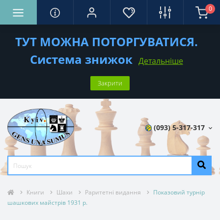
0
ТУТ МОЖНА ПОТОРГУВАТИСЯ.
Система знижок
Детальніше
Закрити
(093) 5-317-317
Книги
Шахи
Раритетні видання
Показовий турнір
шашкових майстрів 1931 р.