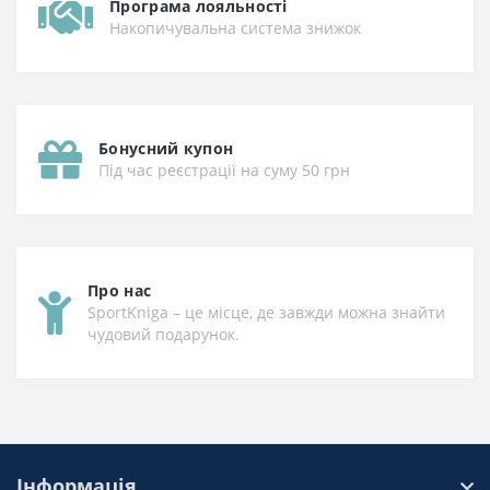
Програма лояльності
Накопичувальна система знижок
Бонусний купон
Під час реєстрації на суму 50 грн
Про нас
SportKniga – це місце, де завжди можна знайти
чудовий подарунок.
Інформація