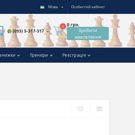
Мова
Особистий кабінет
0 грн.
0
Зробити
(093) 5-317-317
замовлення
 знижки
Тренери
Реєстрація