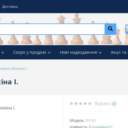
Доставка
Скоро у продажі
Нові надходження
Акції та
ивота Блохіна І.
на І.
Відгуки:
(0)
Модель:
40185
Наявність:
Є в наявності