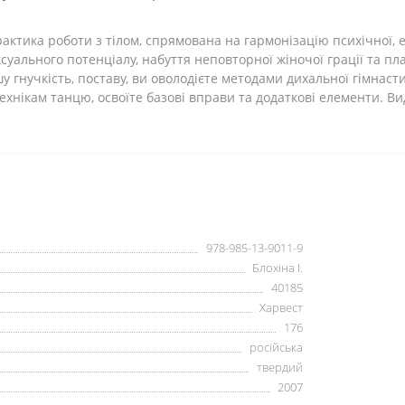
актика роботи з тілом, спрямована на гармонізацію психічної, 
суального потенціалу, набуття неповторної жіночої грації та п
 гнучкість, поставу, ви оволодієте методами дихальної гімнастик
ехнікам танцю, освоїте базові вправи та додаткові елементи. Ви
978-985-13-9011-9
Блохіна І.
40185
Харвест
176
російська
твердий
2007