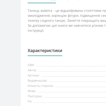
Танець живота - це відшліфована століттями пр
омолодження, корекцію фігури, підвищення сек
техніку східного танцю. Заняття покращать вашу
За допомогою цієї книги ви навчитеся різним т
інструкції.
Характеристики
ISBN
Автор
Артикул
Видавництво
Кількість сторінок
Мова
Палітурка
Рік