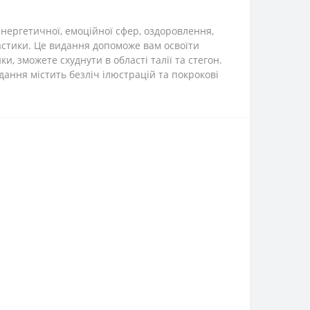
енергетичної, емоційної сфер, оздоровлення,
ластики. Це видання допоможе вам освоїти
и, зможете схуднути в області талії та стегон.
дання містить безліч ілюстрацій та покрокові