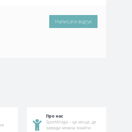
Написати відгук
Про нас
SportKniga – це місце, де
на
завжди можна знайти