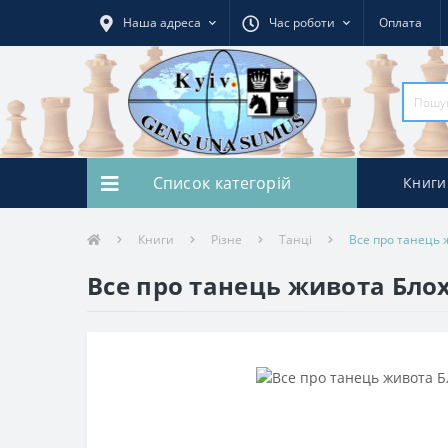
Наша адреса
Час роботи
Оплата
Список категорій
Книги
Книги
Різне
Танці
Все про танець ж
Все про танець живота Блохі