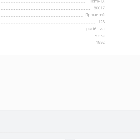
Нікітін В.
80017
Прометей
128
російська
м'яка
1992