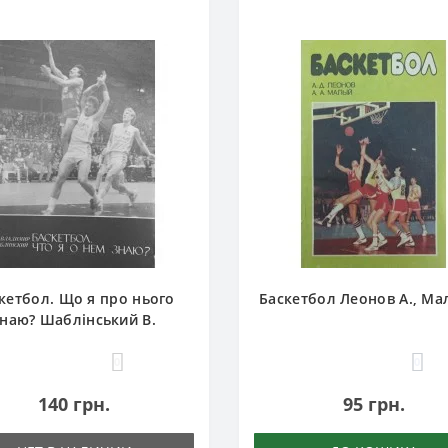
кетбол. Що я про нього
Баскетбол Леонов А., Ма
знаю? Шаблінський В.
0
0
140 грн.
95 грн.