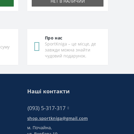
НЕТ В НАЛИЧИИ
Про нас
SportKniga – це місце, де
 суму
завжди можна знайти
чудовий подарунок.
Наші контакти
(093) 5-317-317
shop.sportkniga@gmail.com
м. Почайна,
ул. Вербова 19,