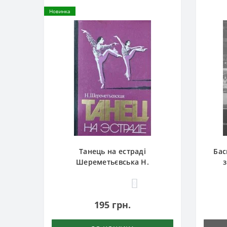
Новинка
Танець на естраді
Бас
Шереметьєвська Н.
0
195 грн.