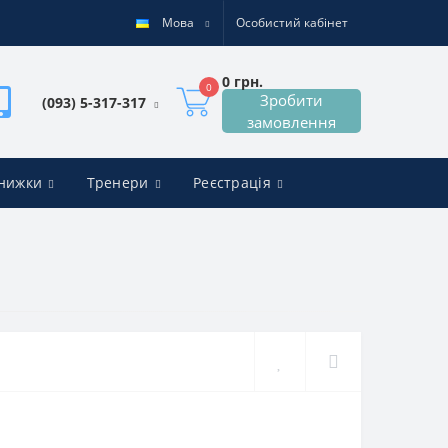
Мова
Особистий кабінет
0 грн.
0
Зробити
(093) 5-317-317
замовлення
знижки
Тренери
Реєстрація