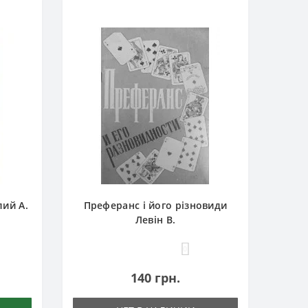
лий А.
Преферанс і його різновиди
Левін В.
0
140 грн.