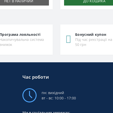
НЕТ В НАЛИЧИИ
ДО КОШИКА
Програма лояльності
Бонусний купон
Накопичувальна система
Під час реєстрації на
знижок
50 грн
Час роботи
пн: вихідний
вт - вс: 10:00 - 17:00
Ми в соціальних мережах: