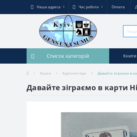
Наша адреса
Час роботи
Оплата
Список категорій
Книги
Книги
Карточні ігри
Давайте зіграємо в кар
Давайте зіграємо в карти Ні