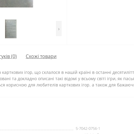
›
гуків (0)
Схожі товари
арткових ігор, що склалося в нашій країні в останні десятилітт
ні та докладно описані такі відомі у всьому світі ігри, як пасья
ься корисною для любителів карткових ігор. а також для бажаюч
5-7042-0756-1