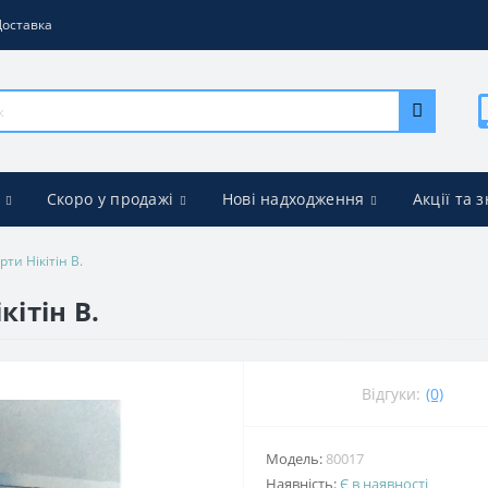
Доставка
Скоро у продажі
Нові надходження
Акції та 
ти Нікітін В.
кітін В.
Відгуки:
(0)
Модель:
80017
Наявність:
Є в наявності