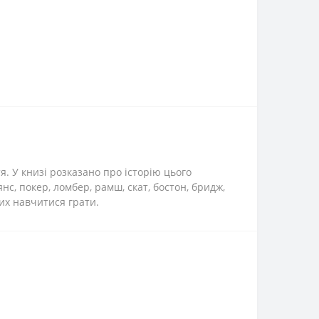
я. У книзі розказано про історію цього
нс, покер, ломбер, рамш, скат, бостон, бридж,
их навчитися грати.