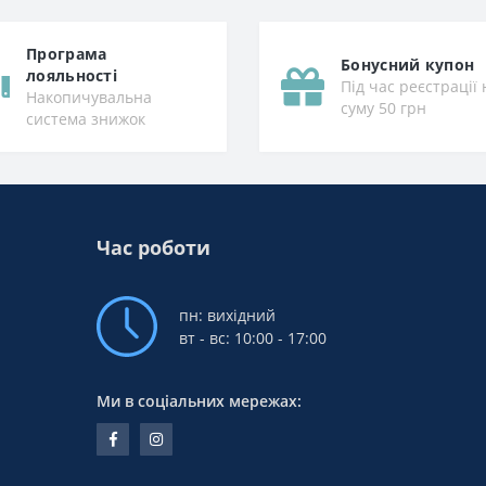
Програма
Бонусний купон
лояльності
Під час реєстрації 
Накопичувальна
суму 50 грн
система знижок
Час роботи
пн: вихідний
вт - вс: 10:00 - 17:00
Ми в соціальних мережах: