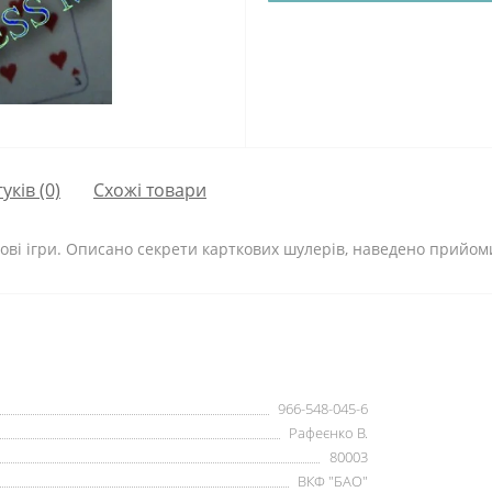
гуків (0)
Схожі товари
ові ігри. Описано секрети карткових шулерів, наведено прийоми
966-548-045-6
Рафеєнко В.
80003
ВКФ "БАО"