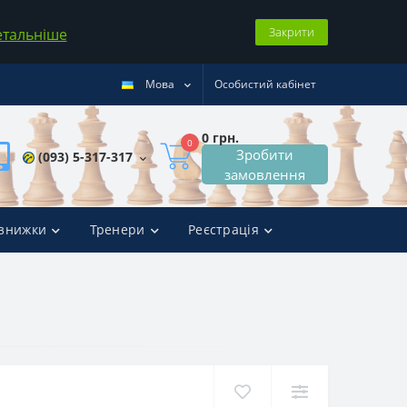
Закрити
етальніше
Мова
Особистий кабінет
0 грн.
0
Зробити
(093) 5-317-317
замовлення
 знижки
Тренери
Реєстрація