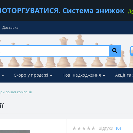
ОТОРГУВАТИСЯ. Система знижок
Д
Доставка
Скоро у продажі
Нові надходження
Акції та
гри вашої компанії
ї
Відгуки:
(0)