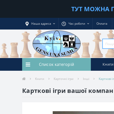
ТУТ МОЖНА П
Наша адреса
Час роботи
Оплата
Список категорій
Книги
Книги
Карточні ігри
Інші
Карткові і
Карткові ігри вашої компані