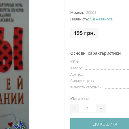
Модель:
80003
Наявність:
Є в наявності
195 грн.
Основні характеристики
ISBN:
Автор:
Артикул:
Видавництво:
Кількість сторінок:
Кількість:
-
+
ДО КОШИКА