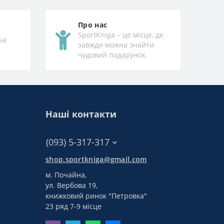
Про нас
SportKniga – це місце, де
на
завжди можна знайти
чудовий подарунок.
Наші контакти
(093) 5-317-317
shop.sportkniga@gmail.com
м. Почайна,
ул. Вербова 19,
книжковий ринок "Петровка"
23 ряд 7-9 місце