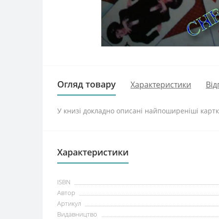
Огляд товару
Характеристики
Від
У книзі докладно описані найпоширеніші картк
Характеристики
ISBN
Автор
Артикул
Видавництво