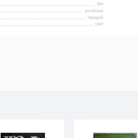
384
російська
твердий
1997