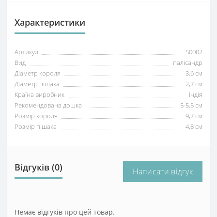
Характеристики
Артикул
50002
Вид
палісандр
Діаметр короля
3,6 см
Діаметр пішака
2,7 см
Країна виробник
Індія
Рекомендована дошка
5-5,5 см
Розмір короля
9,7 см
Розмір пішака
4,8 см
Відгуків (0)
Написати відгук
Немає відгуків про цей товар.