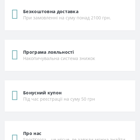
Безкоштовна доставка
При замовленні на суму понад 2100 грн.
Програма лояльності
Накопичувальна система знижок
Бонусний купон
Під час реєстрації на суму 50 грн
Про нас
SportKniga – це місце, де завжди можна знайти