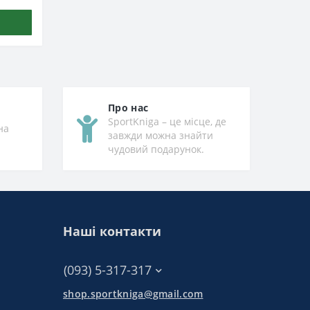
Про нас
SportKniga – це місце, де
на
завжди можна знайти
чудовий подарунок.
Наші контакти
(093) 5-317-317
shop.sportkniga@gmail.com