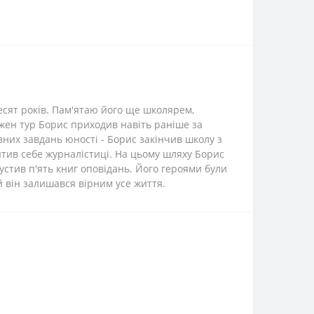
есят років. Пам'ятаю його ще школярем,
жен тур Борис приходив навіть раніше за
вних завдань юності - Борис закінчив школу з
ятив себе журналістиці. На цьому шляху Борис
устив п'ять книг оповідань. Його героями були
й він залишався вірним усе життя.