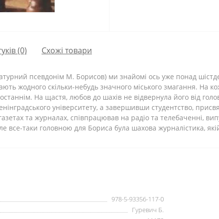
гуків (0)
Схожі товари
ратурний псевдонім М. Борисов) ми знайомі ось уже понад шістд
ють жодного скільки-небудь значного міського змагання. На ко
 останнім. На щастя, любов до шахів не відвернула його від голо
енінградського університету, а завершивши студентство, присв
 газетах та журналах, співпрацював на радіо та телебаченні, вип
 Але все-таки головною для Бориса була шахова журналістика, які
978-5-93356-117-0
Гуревич Б.