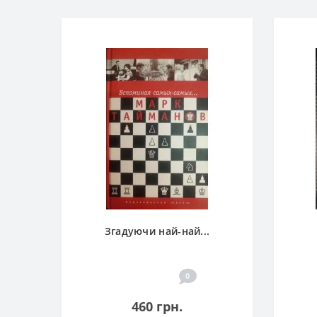
Згадуючи най-най...
0
460 грн.