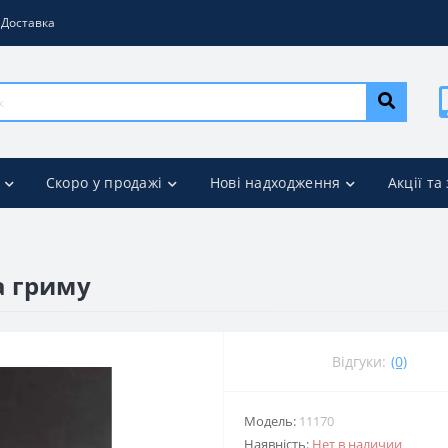
Доставка
Скоро у продажі
Нові надходження
Акції та
а гриму
Відгуки:
(0)
Модель:
11170
Наявність:
Нет в наличии