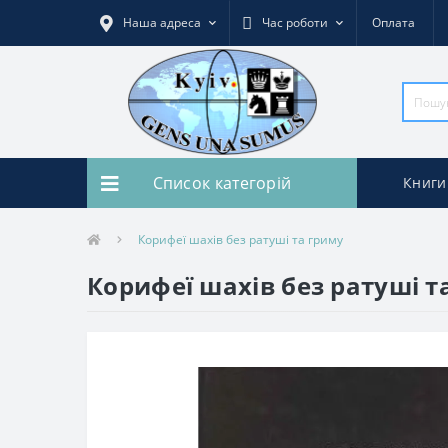
Наша адреса
Час роботи
Оплата
Список категорій
Книги
Корифеї шахів без ратуші та гриму
Корифеї шахів без ратуші т