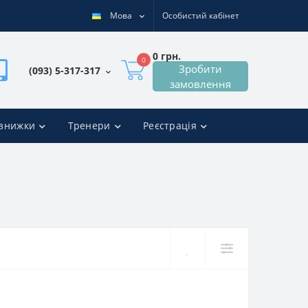
Мова
Особистий кабінет
0 грн.
0
Зробити
(093) 5-317-317
замовлення
 знижки
Тренери
Реєстрація