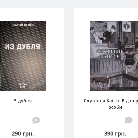
З дубля
Служіння Каіссі. Від пе
особи
0
0
290 грн.
390 грн.