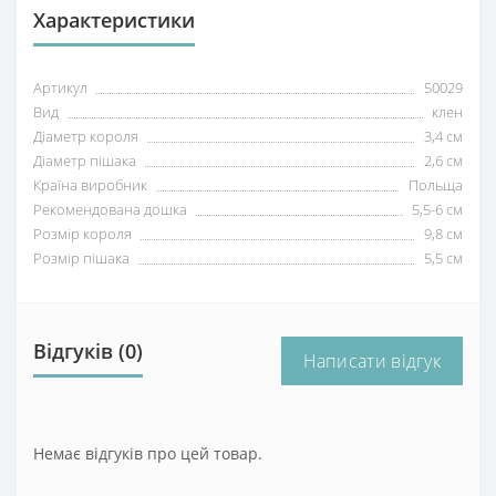
Характеристики
Артикул
50029
Вид
клен
Діаметр короля
3,4 см
Діаметр пішака
2,6 см
Країна виробник
Польща
Рекомендована дошка
5,5-6 см
Розмір короля
9,8 см
Розмір пішака
5,5 см
Відгуків (0)
Написати відгук
Немає відгуків про цей товар.