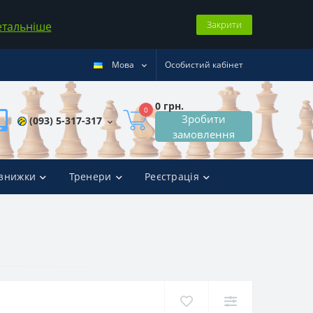
Закрити
етальніше
Мова
Особистий кабінет
0 грн.
0
Зробити
(093) 5-317-317
замовлення
 знижки
Тренери
Реєстрація