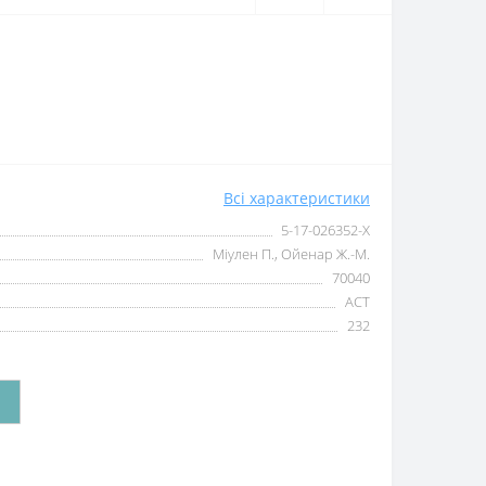
Всі характеристики
5-17-026352-Х
Міулен П., Ойенар Ж.-М.
70040
АСТ
232