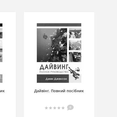
ник
Дайвінг. Повний посібник
0