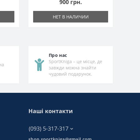
900 грн.
НЕТ В НАЛИЧИИ
Про нас
SportKniga – це місце, де
на
завжди можна знайти
чудовий подарунок.
Наші контакти
(093) 5-317-317
shop.sportkniga@gmail.com