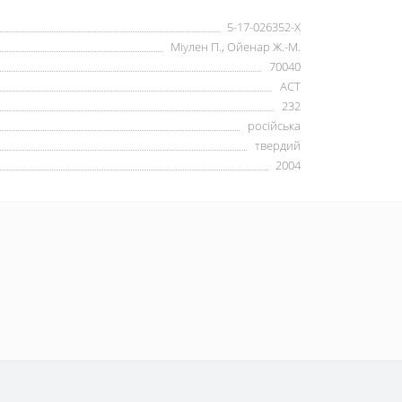
5-17-026352-Х
Міулен П., Ойенар Ж.-М.
70040
АСТ
232
російська
твердий
2004