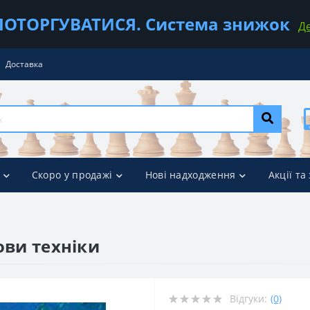
ОТОРГУВАТИСЯ. Система знижок
Д
Доставка
Скоро у продажі
Нові надходження
Акції та
ови техніки
Відгуки:
(0)