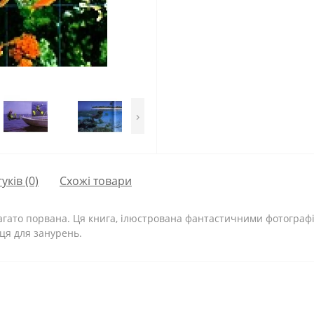
›
гуків (0)
Схожі товари
багато порвана. Ця книга, ілюстрована фантастичними фотографі
ця для занурень.