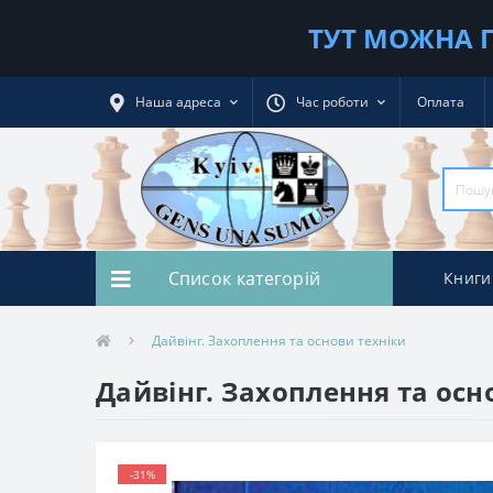
ТУТ МОЖНА П
Наша адреса
Час роботи
Оплата
Список категорій
Книги
Дайвінг. Захоплення та основи техніки
Дайвінг. Захоплення та осн
-31%