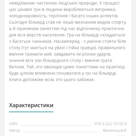
невід'ємною частиною людської природи. У процесі
цієї цікавої гри в людини виробляються витримка,
холоднокровність, терпіння і багато інших аспектів.
Сьогодні більярд став не лише визнаним видом спорту,
а й приємним заняттям під час відпочинку практично
для всіх верств населення. Гра на більярді складається
з багатьох чинників. Насамперед - з уміння стояти біля
столу (тут мається на увазі стійка гравця), правильного
вміння тримати кий, завдавати їм різних ударів,
знання всіх зон більярдного столу і вміння грати
битком. Той, хто оволодів цими поняттями на практиці,
буде цілком впевнено почуватися у грі на більярді.
Книга допоможе всім, хто цього забажає.
Характеристики
ISBN
978-5-222-16192-0
Автор
Железньов В.